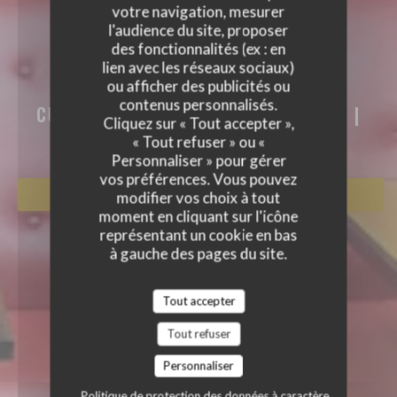
votre navigation, mesurer
l'audience du site, proposer
des fonctionnalités (ex : en
AKASAKA
lien avec les réseaux sociaux)
ou afficher des publicités ou
AKASAKA
contenus personnalisés.
CUISINE TRADITIONNELLE JAPONAISE
|
Cliquez sur « Tout accepter »,
PARIS
« Tout refuser » ou «
Personnaliser » pour gérer
vos préférences. Vous pouvez
RÉSERVER
modifier vos choix à tout
moment en cliquant sur l'icône
représentant un cookie en bas
à gauche des pages du site.
Tout accepter
Tout refuser
Personnaliser
Politique de protection des données à caractère