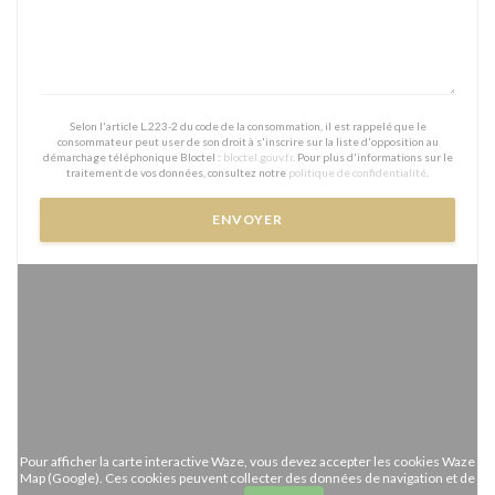
Selon l'article L.223-2 du code de la consommation, il est rappelé que le
consommateur peut user de son droit à s'inscrire sur la liste d'opposition au
démarchage téléphonique Bloctel :
bloctel.gouv.fr
. Pour plus d'informations sur le
traitement de vos données, consultez notre
politique de confidentialité
.
Pour afficher la carte interactive Waze, vous devez accepter les cookies Waze
Map (Google). Ces cookies peuvent collecter des données de navigation et de