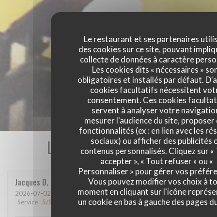
Le restaurant et ses partenaires utili
des cookies sur ce site, pouvant impliq
collecte de données à caractère perso
Les cookies dits « nécessaires » so
obligatoires et installés par défaut. D'
cookies facultatifs nécessitent vot
consentement. Ces cookies facultat
servent à analyser votre navigatio
mesurer l'audience du site, proposer
fonctionnalités (ex : en lien avec les r
Les avis de nos clients
sociaux) ou afficher des publicités 
contenus personnalisés. Cliquez sur «
accepter », « Tout refuser » ou «
Personnaliser » pour gérer vos préfér
Jacques
D
Vous pouvez modifier vos choix à t
moment en cliquant sur l'icône représ
2026-07-02
- 19:00 - Couverts 2
un cookie en bas à gauche des pages du
Service
:
5
/5
Ambiance
:
4
/5
Cuisine
:
5
/5
Qualité / Prix
:
5
/5