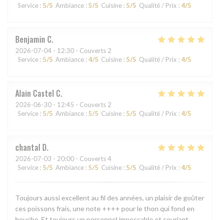
Service
:
5
/5
Ambiance
:
5
/5
Cuisine
:
5
/5
Qualité / Prix
:
4
/5
Benjamin
C
2026-07-04
- 12:30 - Couverts 2
Service
:
5
/5
Ambiance
:
4
/5
Cuisine
:
5
/5
Qualité / Prix
:
4
/5
Alain Castel
C
2026-06-30
- 12:45 - Couverts 2
Service
:
5
/5
Ambiance
:
5
/5
Cuisine
:
5
/5
Qualité / Prix
:
4
/5
chantal
D
2026-07-03
- 20:00 - Couverts 4
Service
:
5
/5
Ambiance
:
5
/5
Cuisine
:
5
/5
Qualité / Prix
:
4
/5
Toujours aussi excellent au fil des années, un plaisir de goûter
ces poissons frais, une note ++++ pour le thon qui fond en
bouche. Et toujours un personnel impeccable et souriant.