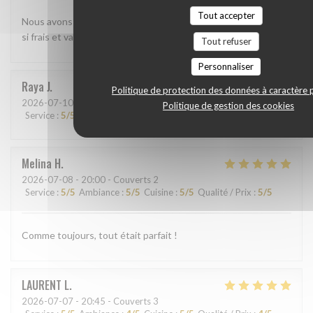
Tout accepter
Nous avons beaucoup aimé le shashimi Akasaka. Les poissons
si frais et variés étaient absolument délicieux
Tout refuser
Personnaliser
Raya
J
Politique de protection des données à caractère 
2026-07-10
- 13:45 - Couverts 2
Politique de gestion des cookies
Service
:
5
/5
Ambiance
:
5
/5
Cuisine
:
5
/5
Qualité / Prix
:
5
/5
Melina
H
2026-07-08
- 20:00 - Couverts 2
Service
:
5
/5
Ambiance
:
5
/5
Cuisine
:
5
/5
Qualité / Prix
:
5
/5
Comme toujours, tout était parfait !
LAURENT
L
2026-07-07
- 20:45 - Couverts 3