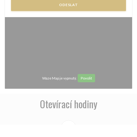
Waze Map je vypnutý.
Povolit
Otevírací hodiny
access_time