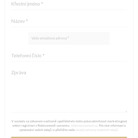
V souladu se zákonem o ochraně spotřebitele máte právo odmítnout marketingová
volání registrací v Robinsonově seznamu:
robinsonseznam.cz
. Pro více informací o
zpracování vašich údajů si přečtěte naše
zásady ochrany osobních údajů
.