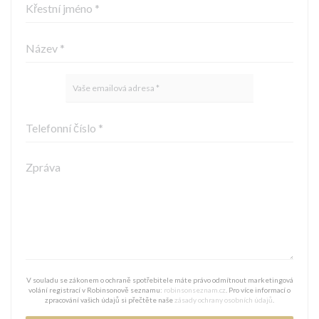
V souladu se zákonem o ochraně spotřebitele máte právo odmítnout marketingová
volání registrací v Robinsonově seznamu:
robinsonseznam.cz
. Pro více informací o
zpracování vašich údajů si přečtěte naše
zásady ochrany osobních údajů
.