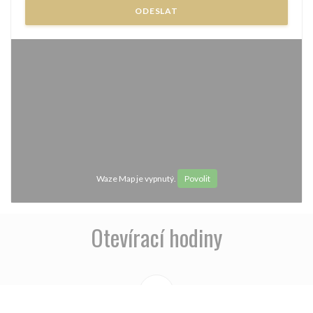
Waze Map je vypnutý.
Povolit
Otevírací hodiny
access_time