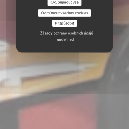
OK, přijmout vše
Odmítnout všechny cookies
Přizpůsobit
Zásady ochrany osobních údajů
undefined