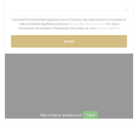
I henhold til markedsføringsloven kan du frabede dig uopfordrede henvendelser
ved at tilmelde dig Robinsonlisten:
borger.dk/robinsonlisten
. For mere
information om hvordan vi behandler dine data, se vores
privatlivspolitik
.
Waze Map er deaktiveret.
Tillad