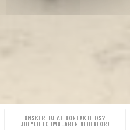
ØNSKER DU AT KONTAKTE OS?
UDFYLD FORMULAREN NEDENFOR!