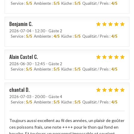
Service
:
5
/5
Ambiente
:
5
/5
Küche
:
5
/5
Qualität / Preis
:
4
/5
Benjamin
C
2026-07-04
- 12:30 - Gäste 2
Service
:
5
/5
Ambiente
:
4
/5
Küche
:
5
/5
Qualität / Preis
:
4
/5
Alain Castel
C
2026-06-30
- 12:45 - Gäste 2
Service
:
5
/5
Ambiente
:
5
/5
Küche
:
5
/5
Qualität / Preis
:
4
/5
chantal
D
2026-07-03
- 20:00 - Gäste 4
Service
:
5
/5
Ambiente
:
5
/5
Küche
:
5
/5
Qualität / Preis
:
4
/5
Toujours aussi excellent au fil des années, un plaisir de goûter
ces poissons frais, une note ++++ pour le thon qui fond en
bouche. Et toujours un personnel impeccable et souriant.