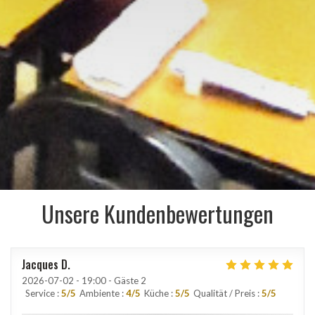
Unsere Kundenbewertungen
Jacques
D
2026-07-02
- 19:00 - Gäste 2
Service
:
5
/5
Ambiente
:
4
/5
Küche
:
5
/5
Qualität / Preis
:
5
/5