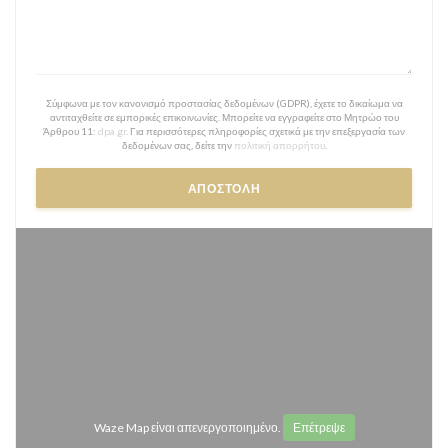
Σύμφωνα με τον κανονισμό προστασίας δεδομένων (GDPR), έχετε το δικαίωμα να
αντιταχθείτε σε εμπορικές επικοινωνίες. Μπορείτε να εγγραφείτε στο Μητρώο του
Άρθρου 11:
dpa.gr
. Για περισσότερες πληροφορίες σχετικά με την επεξεργασία των
δεδομένων σας, δείτε την
πολιτική απορρήτου
.
Waze Map είναι απενεργοποιημένο.
Επέτρεψε