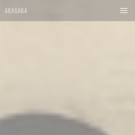
Πίνακας διαχείρισης "Μπισκότων" (Cookies)
AKASAKA