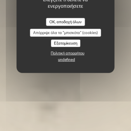
ενεργοποιήσετε
OK, αποδοχή όλων
Απόρριψε όλα τα "μπισκότα" (cookies)
Εξατομίκευση
Πολιτική απορρήτου
undefined