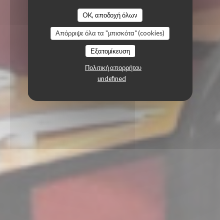
OK, αποδοχή όλων
Απόρριψε όλα τα "μπισκότα" (cookies)
Εξατομίκευση
Πολιτική απορρήτου
undefined