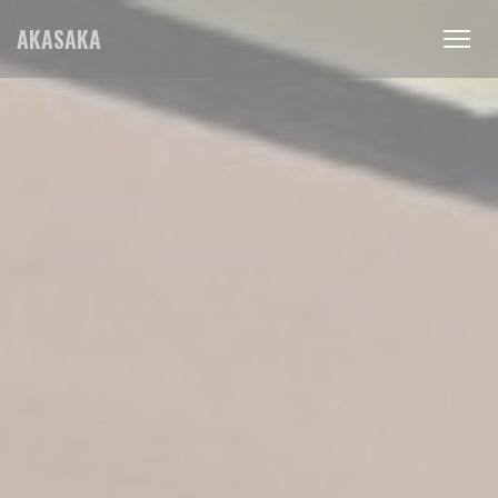
Πίνακας διαχείρισης "Μπισκότων" (Cookies)
AKASAKA