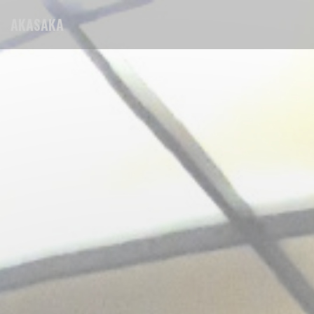
Πίνακας διαχείρισης "Μπισκότων" (Cookies)
AKASAKA