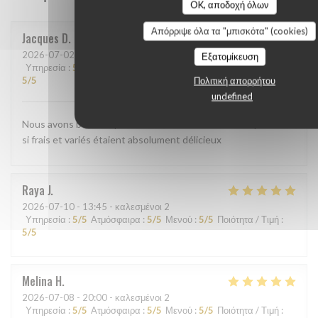
OK, αποδοχή όλων
Απόρριψε όλα τα "μπισκότα" (cookies)
Jacques
D
2026-07-02
- 19:00 - καλεσμένοι 2
Εξατομίκευση
Υπηρεσία
:
5
/5
Ατμόσφαιρα
:
4
/5
Μενού
:
5
/5
Ποιότητα / Τιμή
:
5
/5
Πολιτική απορρήτου
undefined
Nous avons beaucoup aimé le shashimi Akasaka. Les poissons
si frais et variés étaient absolument délicieux
Raya
J
2026-07-10
- 13:45 - καλεσμένοι 2
Υπηρεσία
:
5
/5
Ατμόσφαιρα
:
5
/5
Μενού
:
5
/5
Ποιότητα / Τιμή
:
5
/5
Melina
H
2026-07-08
- 20:00 - καλεσμένοι 2
Υπηρεσία
:
5
/5
Ατμόσφαιρα
:
5
/5
Μενού
:
5
/5
Ποιότητα / Τιμή
: