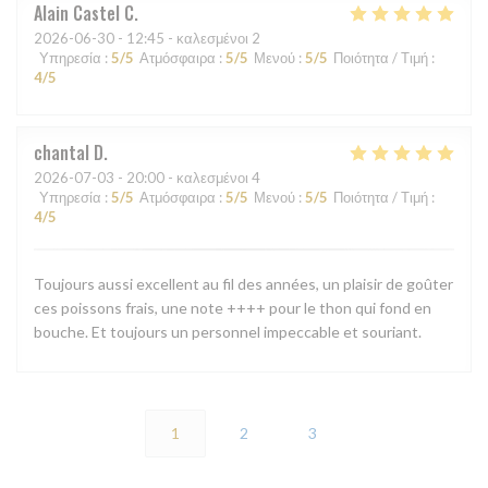
Alain Castel
C
2026-06-30
- 12:45 - καλεσμένοι 2
Υπηρεσία
:
5
/5
Ατμόσφαιρα
:
5
/5
Μενού
:
5
/5
Ποιότητα / Τιμή
:
4
/5
chantal
D
2026-07-03
- 20:00 - καλεσμένοι 4
Υπηρεσία
:
5
/5
Ατμόσφαιρα
:
5
/5
Μενού
:
5
/5
Ποιότητα / Τιμή
:
4
/5
Toujours aussi excellent au fil des années, un plaisir de goûter
ces poissons frais, une note ++++ pour le thon qui fond en
bouche. Et toujours un personnel impeccable et souriant.
1
2
3