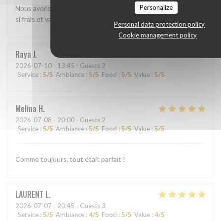
Personalize
Nous avons beaucoup aimé le shashimi Akasaka. Les poissons
si frais et variés étaient absolument délicieux
Personal data protection policy
Cookie management policy
Raya
J
2026-07-10
- 13:45 - Guests 2
Service
:
5
/5
Ambiance
:
5
/5
Food
:
5
/5
Value
:
5
/5
Melina
H
2026-07-08
- 20:00 - Guests 2
Service
:
5
/5
Ambiance
:
5
/5
Food
:
5
/5
Value
:
5
/5
Comme toujours, tout était parfait !
LAURENT
L
2026-07-07
- 20:45 - Guests 3
Service
:
5
/5
Ambiance
:
4
/5
Food
:
5
/5
Value
:
4
/5