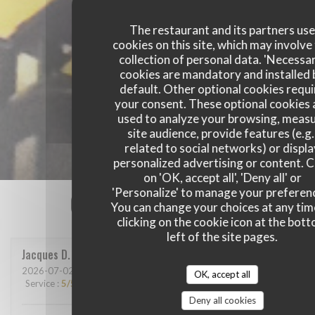
The restaurant and its partners us
cookies on this site, which may involve
collection of personal data. 'Necessa
cookies are mandatory and installed 
default. Other optional cookies requi
your consent. These optional cookies 
used to analyze your browsing, meas
site audience, provide features (e.g.
related to social networks) or displ
personalized advertising or content. C
on 'OK, accept all', 'Deny all' or
'Personalize' to manage your preferen
Our customer ratings
You can change your choices at any tim
clicking on the cookie icon at the bot
left of the site pages.
Jacques
D
2026-07-02
- 19:00 - Guests 2
OK, accept all
Service
:
5
/5
Ambiance
:
4
/5
Food
:
5
/5
Value
:
5
/5
Deny all cookies