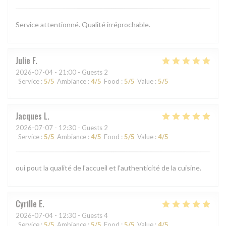
Service attentionné. Qualité irréprochable.
Julie
F
2026-07-04
- 21:00 - Guests 2
Service
:
5
/5
Ambiance
:
4
/5
Food
:
5
/5
Value
:
5
/5
Jacques
L
2026-07-07
- 12:30 - Guests 2
Service
:
5
/5
Ambiance
:
4
/5
Food
:
5
/5
Value
:
4
/5
oui pout la qualité de l'accueil et l'authenticité de la cuisine.
Cyrille
E
2026-07-04
- 12:30 - Guests 4
Service
:
5
/5
Ambiance
:
5
/5
Food
:
5
/5
Value
:
4
/5