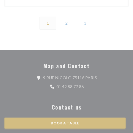
1
2
3
Map and Contact
((opens in a new wi
9 RUE NICOLO 75116 PARIS
01 42 88 77 86
Contact us
BOOK A TABLE