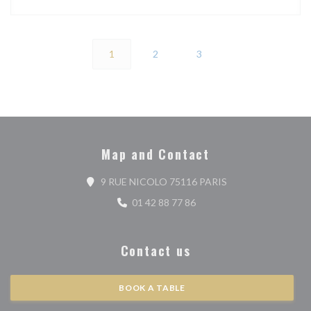
1
2
3
Map and Contact
((opens in a new wi
9 RUE NICOLO 75116 PARIS
01 42 88 77 86
Contact us
BOOK A TABLE