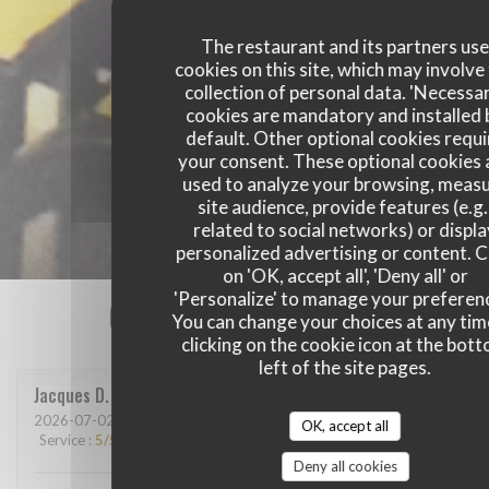
The restaurant and its partners us
cookies on this site, which may involve
collection of personal data. 'Necessa
cookies are mandatory and installed 
default. Other optional cookies requi
your consent. These optional cookies 
used to analyze your browsing, meas
site audience, provide features (e.g.
related to social networks) or displ
personalized advertising or content. C
on 'OK, accept all', 'Deny all' or
'Personalize' to manage your preferen
Our customer ratings
You can change your choices at any tim
clicking on the cookie icon at the bot
left of the site pages.
Jacques
D
2026-07-02
- 19:00 - Guests 2
OK, accept all
Service
:
5
/5
Ambiance
:
4
/5
Food
:
5
/5
Value
:
5
/5
Deny all cookies