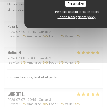
Personalize
Nous avons beaucoup aimé le shashimi Akasaka. Les poissons
si frais et variés étaient absolument délicieux
Personal data protection policy
Cookie management policy
Raya
J
2026-07-10
- 13:45 - Guests 2
Service
:
5
/5
Ambiance
:
5
/5
Food
:
5
/5
Value
:
5
/5
Melina
H
2026-07-08
- 20:00 - Guests 2
Service
:
5
/5
Ambiance
:
5
/5
Food
:
5
/5
Value
:
5
/5
Comme toujours, tout était parfait !
LAURENT
L
2026-07-07
- 20:45 - Guests 3
Service
:
5
/5
Ambiance
:
4
/5
Food
:
5
/5
Value
:
4
/5