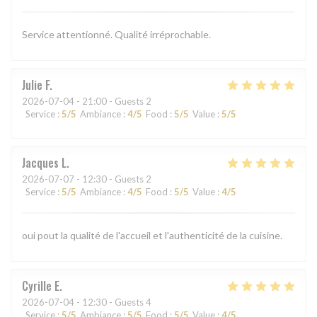
Service attentionné. Qualité irréprochable.
Julie
F
2026-07-04
- 21:00 - Guests 2
Service
:
5
/5
Ambiance
:
4
/5
Food
:
5
/5
Value
:
5
/5
Jacques
L
2026-07-07
- 12:30 - Guests 2
Service
:
5
/5
Ambiance
:
4
/5
Food
:
5
/5
Value
:
4
/5
oui pout la qualité de l'accueil et l'authenticité de la cuisine.
Cyrille
E
2026-07-04
- 12:30 - Guests 4
Service
:
5
/5
Ambiance
:
5
/5
Food
:
5
/5
Value
:
4
/5