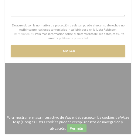
De acuerdo con la normativa de protección de datos, puede ejercer su derecho a no
recibir comunicaciones comerciales inscribiéndose en la Lista Robinson:
listarobinson.es
. Para más información sobre el tratamiento de sus datos, consulte
nuestra
política de privacidad
.
Para mostrar el mapa interactivo de Waze, debe aceptar las cookies de Waze
Map (Google). Estas cookies pueden recopilar datos de navegación y
ubicación.
Permitir