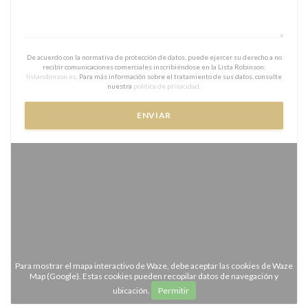
De acuerdo con la normativa de protección de datos, puede ejercer su derecho a no
recibir comunicaciones comerciales inscribiéndose en la Lista Robinson:
listarobinson.es
. Para más información sobre el tratamiento de sus datos, consulte
nuestra
política de privacidad
.
Para mostrar el mapa interactivo de Waze, debe aceptar las cookies de Waze
Map (Google). Estas cookies pueden recopilar datos de navegación y
ubicación.
Permitir