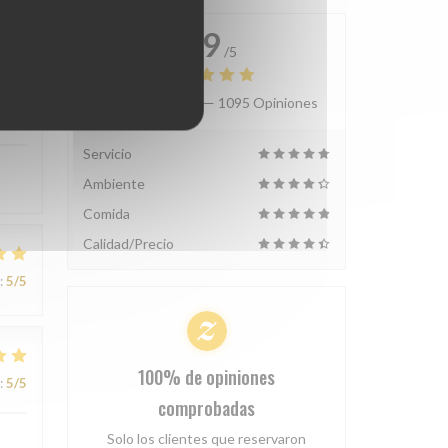
4.9
/5
Valoración media —
1095 Opiniones
:
5
/5
Servicio
Ambiente
Comida
Calidad/Precio
:
5
/5
100% de opiniones
:
5
/5
comprobadas
Solo los clientes que reservaron