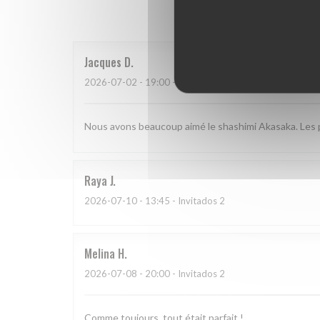
Las opinion
Jacques
D
2026-07-02
- 19:00 - Invitados 2
Nous avons beaucoup aimé le shashimi Akasaka. Les po
Raya
J
2026-07-10
- 13:45 - Invitados 2
Melina
H
2026-07-08
- 20:00 - Invitados 2
Comme toujours, tout était parfait !