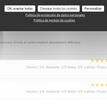
es de nuestros clientes
OK, aceptar todas
Denegar todas las cookies
Personalizar
Política de protección de datos personales
Política de gestión de cookies
Servicio
:
5
/5
Ambiente
:
4
/5
Menú
:
5
/5
Calidad / Precio
issons si frais et variés étaient absolument délicieux
Servicio
:
5
/5
Ambiente
:
5
/5
Menú
:
5
/5
Calidad / Precio
Servicio
:
5
/5
Ambiente
:
5
/5
Menú
:
5
/5
Calidad / Precio