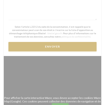
Selon l'article L.223-2 du code de la consommation, il est rappelé que le
consommateur peut user de son droit à s'inscrire sur la liste d'opposition au
démarchage téléphonique Bloctel :
bloctel.gouv.fr
. Pour plus d'informations sur le
traitement de vos données, consultez notre
politique de confidentialité
.
Pour afficher la carte interactive Waze, vous devez accepter les cookies Waze
Map (Google). Ces cookies peuvent collecter des données de navigation et de