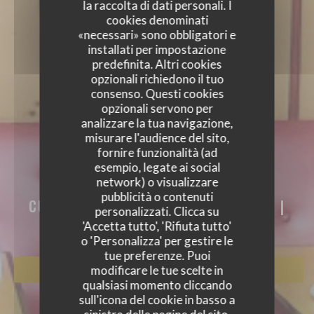
la raccolta di dati personali. I
cookies denominati
«necessari» sono obbligatori e
installati per impostazione
predefinita. Altri cookies
opzionali richiedono il tuo
consenso. Questi cookies
opzionali servono per
analizzare la tua navigazione,
misurare l'audience del sito,
fornire funzionalità (ad
AKASAKA
esempio, legate ai social
network) o visualizzare
AKASAKA
pubblicità o contenuti
CUISINE TRADITIONNELLE JAPONAISE
|
personalizzati. Clicca su
PARIS
'Accetta tutto', 'Rifiuta tutto'
o 'Personalizza' per gestire le
tue preferenze. Puoi
modificare le tue scelte in
PRENOTA
qualsiasi momento cliccando
sull'icona del cookie in basso a