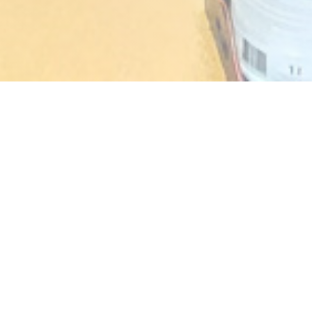
AKASAKA
Cucina tradizionale giapponese dal 1986.
Specialità Sushi / Sashimi
Orari