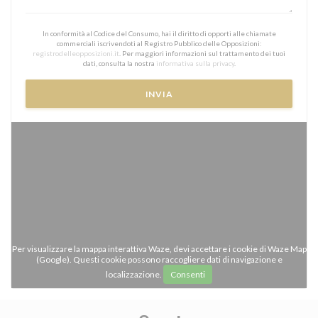
In conformità al Codice del Consumo, hai il diritto di opporti alle chiamate
commerciali iscrivendoti al Registro Pubblico delle Opposizioni:
registrodelleopposizioni.it
. Per maggiori informazioni sul trattamento dei tuoi
dati, consulta la nostra
informativa sulla privacy
.
Per visualizzare la mappa interattiva Waze, devi accettare i cookie di Waze Map
(Google). Questi cookie possono raccogliere dati di navigazione e
localizzazione.
Consenti