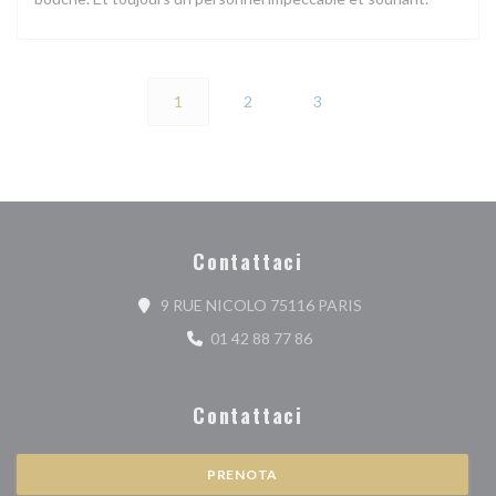
1
2
3
Contattaci
((apre una nuova fin
9 RUE NICOLO 75116 PARIS
01 42 88 77 86
Contattaci
PRENOTA