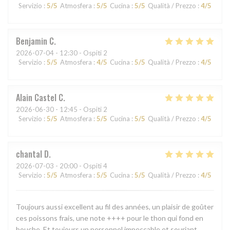
Servizio
:
5
/5
Atmosfera
:
5
/5
Cucina
:
5
/5
Qualità / Prezzo
:
4
/5
Benjamin
C
2026-07-04
- 12:30 - Ospiti 2
Servizio
:
5
/5
Atmosfera
:
4
/5
Cucina
:
5
/5
Qualità / Prezzo
:
4
/5
Alain Castel
C
2026-06-30
- 12:45 - Ospiti 2
Servizio
:
5
/5
Atmosfera
:
5
/5
Cucina
:
5
/5
Qualità / Prezzo
:
4
/5
chantal
D
2026-07-03
- 20:00 - Ospiti 4
Servizio
:
5
/5
Atmosfera
:
5
/5
Cucina
:
5
/5
Qualità / Prezzo
:
4
/5
Toujours aussi excellent au fil des années, un plaisir de goûter
ces poissons frais, une note ++++ pour le thon qui fond en
bouche. Et toujours un personnel impeccable et souriant.