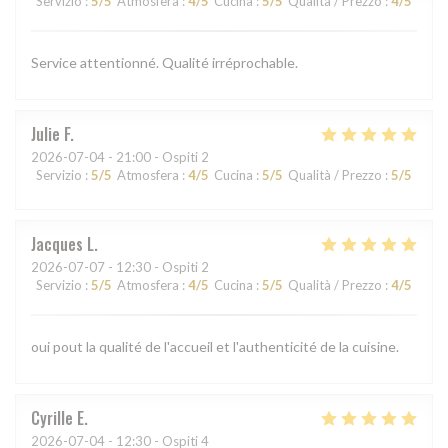
Servizio
:
5
/5
Atmosfera
:
4
/5
Cucina
:
5
/5
Qualità / Prezzo
:
4
/5
Service attentionné. Qualité irréprochable.
Julie
F
2026-07-04
- 21:00 - Ospiti 2
Servizio
:
5
/5
Atmosfera
:
4
/5
Cucina
:
5
/5
Qualità / Prezzo
:
5
/5
Jacques
L
2026-07-07
- 12:30 - Ospiti 2
Servizio
:
5
/5
Atmosfera
:
4
/5
Cucina
:
5
/5
Qualità / Prezzo
:
4
/5
oui pout la qualité de l'accueil et l'authenticité de la cuisine.
Cyrille
E
2026-07-04
- 12:30 - Ospiti 4