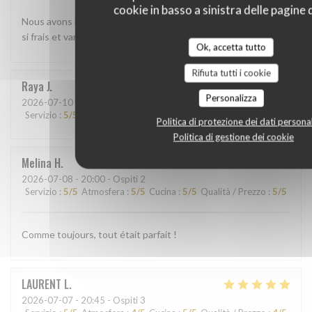
cookie in basso a sinistra delle pagine d
Nous avons beaucoup aimé le shashimi Akasaka. Les poissons
si frais et variés étaient absolument délicieux
Ok, accetta tutto
Rifiuta tutti i cookie
Raya
J
Personalizza
2026-07-10
- 13:45 - Ospiti 2
Servizio
:
5
/5
Atmosfera
:
5
/5
Cucina
:
5
/5
Qualità / Prezzo
:
5
/5
Politica di protezione dei dati personal
Politica di gestione dei cookie
Melina
H
2026-07-08
- 20:00 - Ospiti 2
Servizio
:
5
/5
Atmosfera
:
5
/5
Cucina
:
5
/5
Qualità / Prezzo
:
5
/5
Comme toujours, tout était parfait !
LAURENT
L
2026-07-07
- 20:45 - Ospiti 3