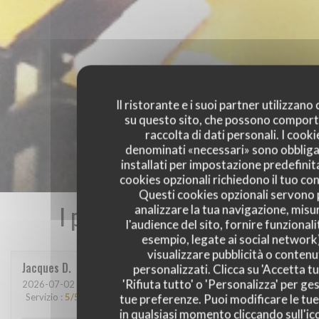
Il ristorante e i suoi partner utilizzano
su questo sito, che possono comport
raccolta di dati personali. I cooki
denominati «necessari» sono obbliga
installati per impostazione predefinita
cookies opzionali richiedono il tuo co
Questi cookies opzionali servono 
I pareri dei nostri clienti
analizzare la tua navigazione, misu
l'audience del sito, fornire funzionali
esempio, legate ai social network
visualizzare pubblicità o contenu
Jacques
D
personalizzati. Clicca su 'Accetta tu
'Rifiuta tutto' o 'Personalizza' per ges
2026-07-02
- 19:00 - Ospiti 2
Servizio
:
5
/5
Atmosfera
:
4
/5
Cucina
:
5
/5
Qualità / Prezzo
:
5
/5
tue preferenze. Puoi modificare le tue
in qualsiasi momento cliccando sull'ic