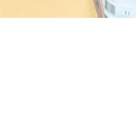
AKASAKA
1986年以来の伝統的な日本料理
営業時間
access_time