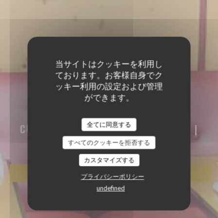
当サイトはクッキーを利用し
ております。お客様自身でク
ッキー利用の設定および管理
ができます。
AKASAKA
AKASAKA
全てに同意する
CUISINE TRADITIONNELLE JAPONAISE
|
PARIS
すべてのクッキーを拒否する
カスタマイズする
予約
プライバシーポリシー
undefined