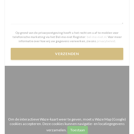
Op grond van de privacywetgeving heeft u het recht om u af te melden voor
telefonische marketing via het Bel-me-niet Register:
bel-me-niet.nl
. Voor meer
informatie over hoe wij uw gegevens verwerken, zie ons
privacybeleid
.
Om de interactieve Waze-kaart weer te geven, moet u Waze Map (Google)
cookies accepteren. Deze cookies kunnen navigatie- en locatiegegevens
verzamelen.
Toestaan