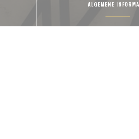
ALGEMENE INFORMA
Keuken
Dagelijks menu, Sashimis, Kaiseki, Sushi, Japan
Eigengemaakt, vers prod
Soort bedrijf
Cuisine Traditionnelle Japonaise, Japans re
restaurant
Diensten
Specifieke menu's, Menu's in verschillende t
Kunst tentoonstelling, Honden zijn welkom, L
of meenemen
Betaalmethoden
Amex, Apple Pay, American Express, Paiemen