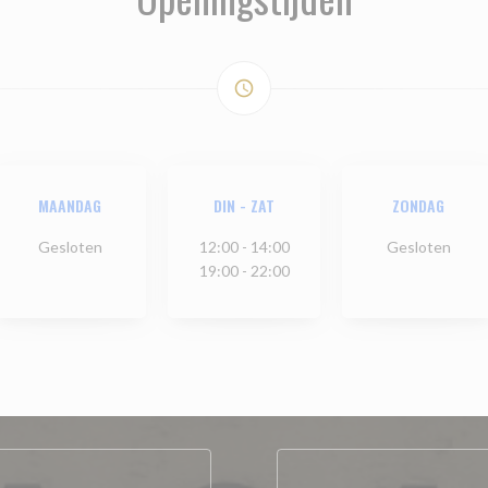
access_time
MAANDAG
DIN
-
ZAT
ZONDAG
Gesloten
12:00 - 14:00
Gesloten
19:00 - 22:00