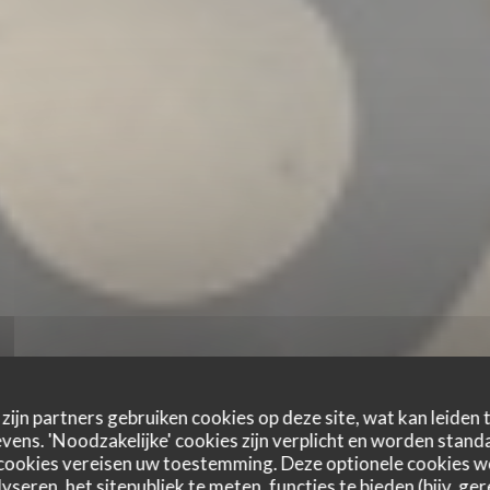
zijn partners gebruiken cookies op deze site, wat kan leiden
ens. 'Noodzakelijke' cookies zijn verplicht en worden standa
cookies vereisen uw toestemming. Deze optionele cookies 
yseren, het sitepubliek te meten, functies te bieden (bijv. ge