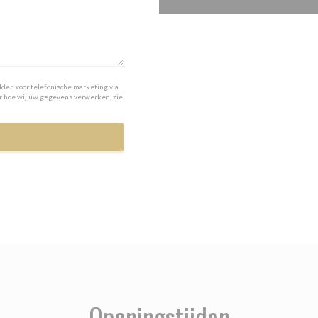
lden voor telefonische marketing via
er hoe wij uw gegevens verwerken, zie
Openingstijden