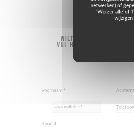
netwerken) of geper
'Weiger alle' of
wijzigen
WILT U CONTACT MET ON
VUL HET ONDERSTAANDE FO