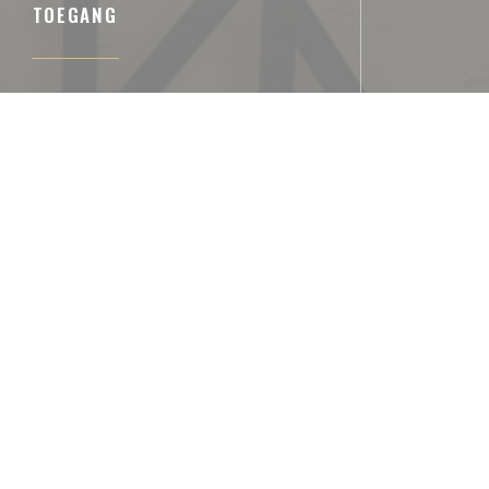
TOEGANG
Ondergrondse
PASSY - LA MUETTE