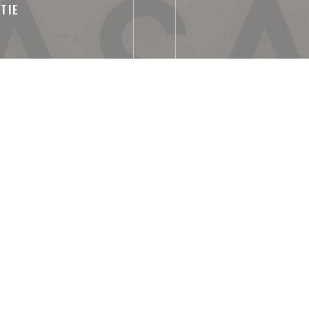
TIE
sk traditionel restaurant,
uct
staurant, Traditioneel
alen, Airconditioning,
unch formules, Hier eten
t Sans ContactPaiement