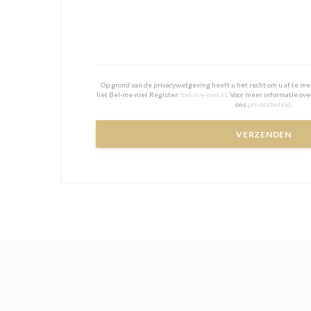
Op grond van de privacywetgeving heeft u het recht om u af te me
het Bel-me-niet Register:
bel-me-niet.nl
. Voor meer informatie ov
ons
privacybeleid
.