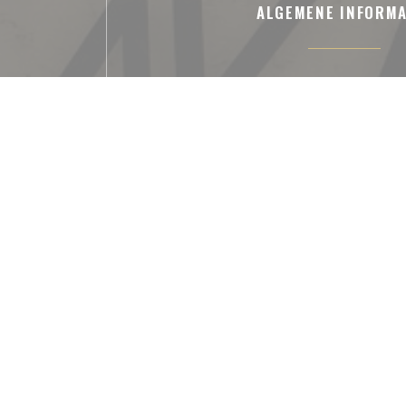
ALGEMENE INFORMA
Keuken
Dagelijks menu, Sashimis, Kaiseki, Sushi, Japan
Eigengemaakt, vers prod
Soort bedrijf
Cuisine Traditionnelle Japonaise, Japans re
restaurant
Diensten
Specifieke menu's, Menu's in verschillende t
Kunst tentoonstelling, Honden zijn welkom, L
of meenemen
Betaalmethoden
Amex, Apple Pay, American Express, Paiemen