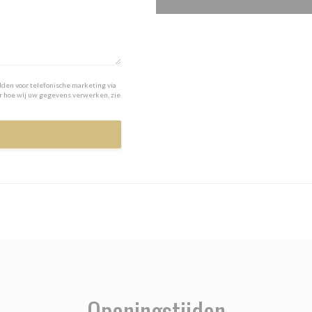
lden voor telefonische marketing via
er hoe wij uw gegevens verwerken, zie
Openingstijden