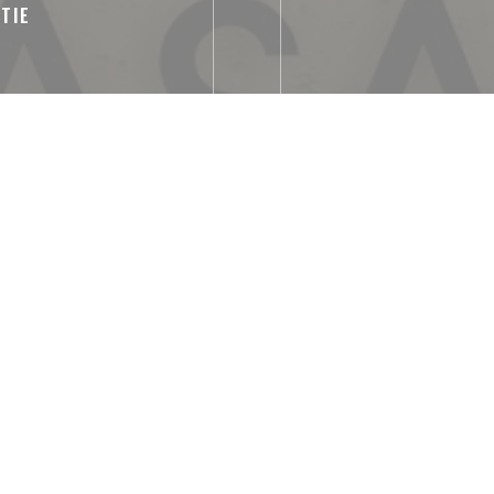
TIE
sk traditionel restaurant,
uct
staurant, Traditioneel
alen, Airconditioning,
unch formules, Hier eten
t Sans ContactPaiement