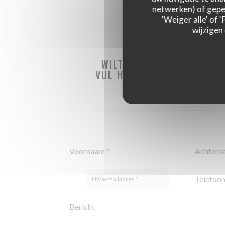
netwerken) of geper
'Weiger alle' of
wijzigen
WILT U CONTACT MET ON
VUL HET ONDERSTAANDE FO