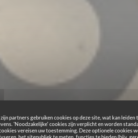
zijn partners gebruiken cookies op deze site, wat kan leiden
ens. 'Noodzakelijke' cookies zijn verplicht en worden standa
cookies vereisen uw toestemming. Deze optionele cookies 
yseren, het sitepubliek te meten, functies te bieden (bijv. ge