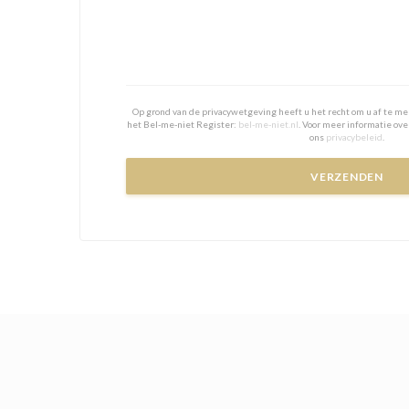
Op grond van de privacywetgeving heeft u het recht om u af te me
het Bel-me-niet Register:
bel-me-niet.nl
. Voor meer informatie ov
ons
privacybeleid
.