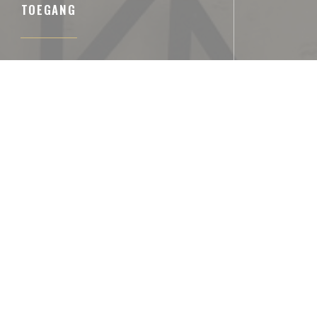
TOEGANG
Ondergrondse
PASSY - LA MUETTE