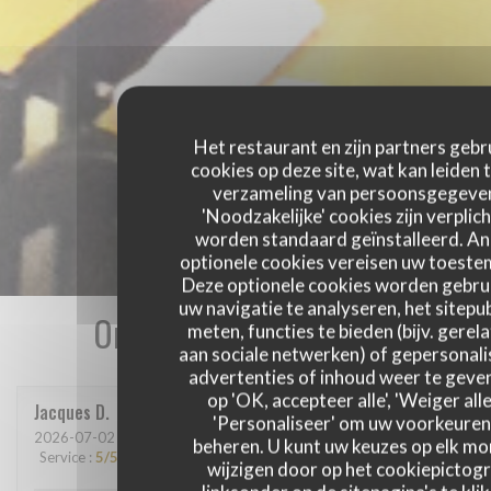
Het restaurant en zijn partners gebr
cookies op deze site, wat kan leiden 
verzameling van persoonsgegeve
'Noodzakelijke' cookies zijn verplich
worden standaard geïnstalleerd. A
optionele cookies vereisen uw toest
Deze optionele cookies worden gebru
uw navigatie te analyseren, het sitepub
Onze gastbeoordelingen
meten, functies te bieden (bijv. gerel
aan sociale netwerken) of gepersonal
advertenties of inhoud weer te geven
op 'OK, accepteer alle', 'Weiger alle
Jacques
D
'Personaliseer' om uw voorkeuren
2026-07-02
- 19:00 - Gasten 2
beheren. U kunt uw keuzes op elk m
Service
:
5
/5
Atmosfeer
:
4
/5
Keuken
:
5
/5
Kwaliteit / Prijs
:
5
/5
wijzigen door op het cookiepictog