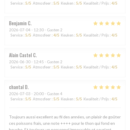
Service
:
5
/5
Atmosfeer
:
5
/5
Keuken
:
5
/5
Kwaliteit / Prijs
:
4
/5
Benjamin
C
2026-07-04
- 12:30 - Gasten 2
Service
:
5
/5
Atmosfeer
:
4
/5
Keuken
:
5
/5
Kwaliteit / Prijs
:
4
/5
Alain Castel
C
2026-06-30
- 12:45 - Gasten 2
Service
:
5
/5
Atmosfeer
:
5
/5
Keuken
:
5
/5
Kwaliteit / Prijs
:
4
/5
chantal
D
2026-07-03
- 20:00 - Gasten 4
Service
:
5
/5
Atmosfeer
:
5
/5
Keuken
:
5
/5
Kwaliteit / Prijs
:
4
/5
Toujours aussi excellent au fil des années, un plaisir de goûter
ces poissons frais, une note ++++ pour le thon qui fond en
bouche. Et toujours un personnel impeccable et souriant.