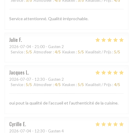
Service
:
5
/5
Atmosfeer
:
4
/5
Keuken
:
5
/5
Kwaliteit / Prijs
:
4
/5
Service attentionné. Qualité irréprochable.
Julie
F
2026-07-04
- 21:00 - Gasten 2
Service
:
5
/5
Atmosfeer
:
4
/5
Keuken
:
5
/5
Kwaliteit / Prijs
:
5
/5
Jacques
L
2026-07-07
- 12:30 - Gasten 2
Service
:
5
/5
Atmosfeer
:
4
/5
Keuken
:
5
/5
Kwaliteit / Prijs
:
4
/5
oui pout la qualité de l'accueil et l'authenticité de la cuisine.
Cyrille
E
2026-07-04
- 12:30 - Gasten 4