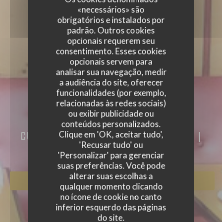
«necessários» são
obrigatórios e instalados por
padrão. Outros cookies
opcionais requerem seu
consentimento. Esses cookies
opcionais servem para
analisar sua navegação, medir
a audiência do site, oferecer
funcionalidades (por exemplo,
relacionadas às redes sociais)
AKASAKA
ou exibir publicidade ou
AKASAKA
conteúdos personalizados.
CUISINE TRADITIONNELLE JAPONAISE
|
Clique em 'OK, aceitar tudo',
PARIS
'Recusar tudo' ou
'Personalizar' para gerenciar
suas preferências. Você pode
alterar suas escolhas a
RESERVAR UMA MESA
qualquer momento clicando
no ícone de cookie no canto
inferior esquerdo das páginas
do site.