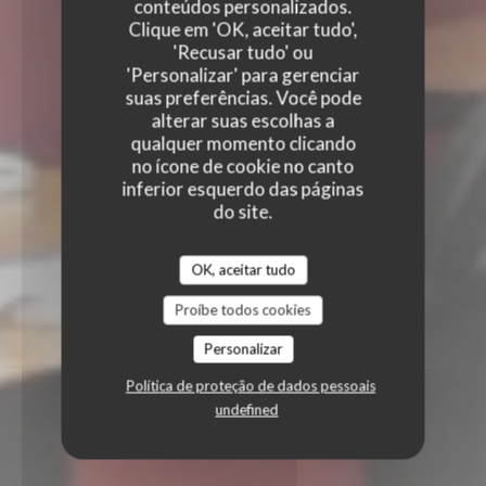
conteúdos personalizados.
Clique em 'OK, aceitar tudo',
'Recusar tudo' ou
'Personalizar' para gerenciar
suas preferências. Você pode
alterar suas escolhas a
qualquer momento clicando
no ícone de cookie no canto
inferior esquerdo das páginas
do site.
OK, aceitar tudo
Proíbe todos cookies
Personalizar
Política de proteção de dados pessoais
undefined