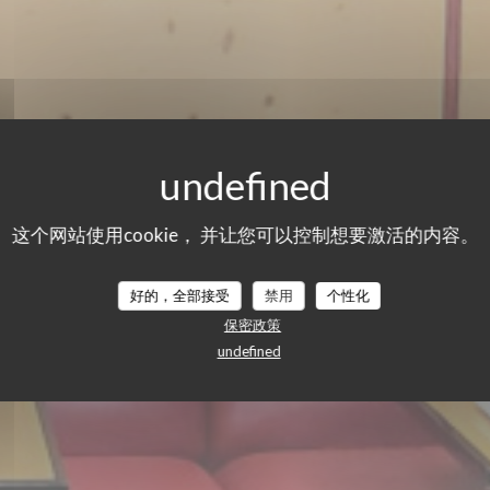
AKASAKA
这个网站使用cookie， 并让您可以控制想要激活的内容。
CUISINE TRADITIONNELLE JAPONAISE
|
PARIS
好的，全部接受
禁用
个性化
保密政策
undefined
预订餐位