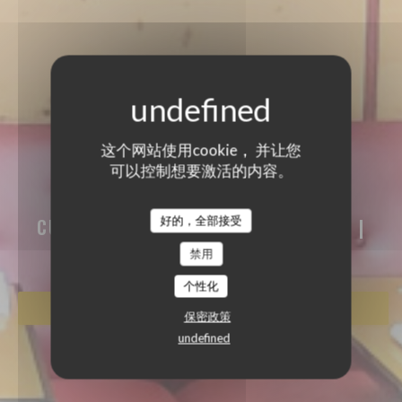
这个网站使用cookie， 并让您
可以控制想要激活的内容。
AKASAKA
AKASAKA
好的，全部接受
CUISINE TRADITIONNELLE JAPONAISE
|
PARIS
禁用
个性化
预订餐位
保密政策
undefined