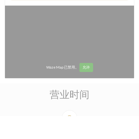
Waze Map 已禁用。
允许
营业时间
access_time