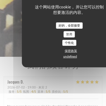
这个网站使用cookie， 并让您可以控制
想要激活的内容。
好的，全部接受
禁用
个性化
保密政策
undefined
我们的顾客评分
Jacques
D
2026-07-02
- 19:00 - 来宾 2
服务
:
5
/5
氛围
:
4
/5
菜单
:
5
/5
质价比
:
5
/5