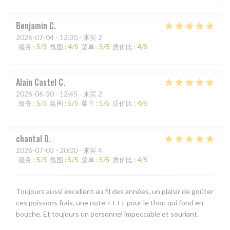
Benjamin
C
2026-07-04
- 12:30 - 来宾 2
服务
:
5
/5
氛围
:
4
/5
菜单
:
5
/5
质价比
:
4
/5
Alain Castel
C
2026-06-30
- 12:45 - 来宾 2
服务
:
5
/5
氛围
:
5
/5
菜单
:
5
/5
质价比
:
4
/5
chantal
D
2026-07-03
- 20:00 - 来宾 4
服务
:
5
/5
氛围
:
5
/5
菜单
:
5
/5
质价比
:
4
/5
Toujours aussi excellent au fil des années, un plaisir de goûter
ces poissons frais, une note ++++ pour le thon qui fond en
bouche. Et toujours un personnel impeccable et souriant.