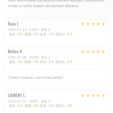
Nous avons beaucoup aimé le shashimi Akasaka. Les poissons
si frais et variés étaient absolument délicieux
Raya
J
2026-07-10
- 13:45 - 来宾 2
服务
:
5
/5
氛围
:
5
/5
菜单
:
5
/5
质价比
:
5
/5
Melina
H
2026-07-08
- 20:00 - 来宾 2
服务
:
5
/5
氛围
:
5
/5
菜单
:
5
/5
质价比
:
5
/5
Comme toujours, tout était parfait !
LAURENT
L
2026-07-07
- 20:45 - 来宾 3
服务
:
5
/5
氛围
:
4
/5
菜单
:
5
/5
质价比
:
4
/5