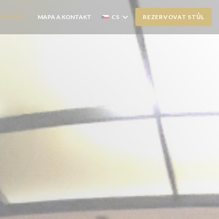
NOCENÍ
MAPA A KONTAKT
CS
REZERVOVAT STŮL
((OTEVŘE SE V NOVÉM OKNĚ))