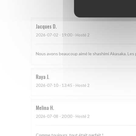
Hodnoce
Jacques
D
2026-07-02
- 19:00 - Hosté 2
Nous avons beaucoup aimé le shashimi Akasaka. Les po
Raya
J
2026-07-10
- 13:45 - Hosté 2
Melina
H
2026-07-08
- 20:00 - Hosté 2
Comme toujours, tout était parfait !