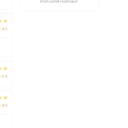
kteří učinili rezervace
:
4
/5
:
5
/5
:
4
/5