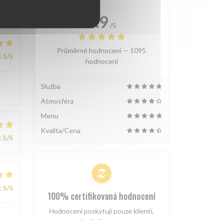
4.9
/5
Průměrné hodnocení —
1095
:
5
/5
hodnoceni
Služba
Atmosféra
Menu
Kvalita/Cena
:
5
/5
:
5
/5
100% certifikovaná hodnocení
Hodnocení poskytují pouze klienti,