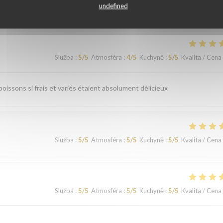
ní našich zákazníků
undefined
Služba
:
5
/5
Atmosféra
:
4
/5
Kuchyně
:
5
/5
Kvalita / Cena
issons si frais et variés étaient absolument délicieux
Služba
:
5
/5
Atmosféra
:
5
/5
Kuchyně
:
5
/5
Kvalita / Cena
Služba
:
5
/5
Atmosféra
:
5
/5
Kuchyně
:
5
/5
Kvalita / Cena