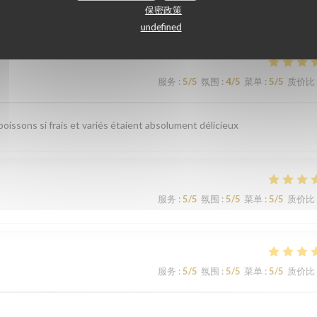
们的顾客评分
保密政策
undefined
服务
:
5
/5
氛围
:
4
/5
菜单
:
5
/5
质价比
issons si frais et variés étaient absolument délicieux
服务
:
5
/5
氛围
:
5
/5
菜单
:
5
/5
质价比
服务
:
5
/5
氛围
:
5
/5
菜单
:
5
/5
质价比