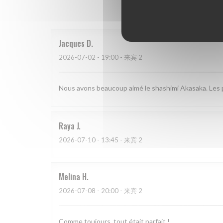
我
Jacques
D
2026-07-02
- 19:00 - 来宾 2
Nous avons beaucoup aimé le shashimi Akasaka. Les po
Raya
J
2026-07-10
- 13:45 - 来宾 2
Melina
H
2026-07-08
- 20:00 - 来宾 2
Comme toujours, tout était parfait !