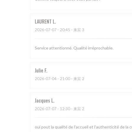
LAURENT
L
2026-07-07
- 20:45 - 来宾 3
Service attentionné. Qualité irréprochable.
Julie
F
2026-07-04
- 21:00 - 来宾 2
Jacques
L
2026-07-07
- 12:30 - 来宾 2
oui pout la qualité de l'accueil et l'authenticité de la c