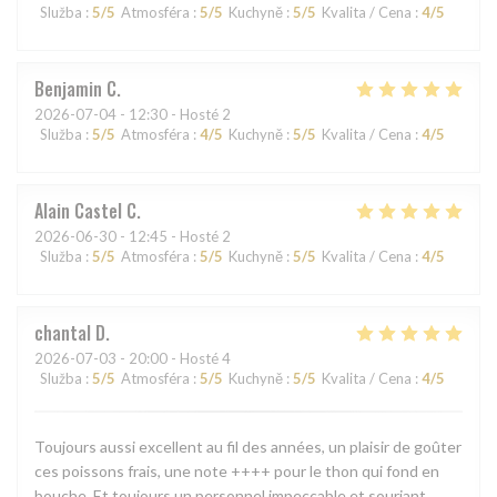
Služba
:
5
/5
Atmosféra
:
5
/5
Kuchyně
:
5
/5
Kvalita / Cena
:
4
/5
Benjamin
C
2026-07-04
- 12:30 - Hosté 2
Služba
:
5
/5
Atmosféra
:
4
/5
Kuchyně
:
5
/5
Kvalita / Cena
:
4
/5
Alain Castel
C
2026-06-30
- 12:45 - Hosté 2
Služba
:
5
/5
Atmosféra
:
5
/5
Kuchyně
:
5
/5
Kvalita / Cena
:
4
/5
chantal
D
2026-07-03
- 20:00 - Hosté 4
Služba
:
5
/5
Atmosféra
:
5
/5
Kuchyně
:
5
/5
Kvalita / Cena
:
4
/5
Toujours aussi excellent au fil des années, un plaisir de goûter
ces poissons frais, une note ++++ pour le thon qui fond en
bouche. Et toujours un personnel impeccable et souriant.