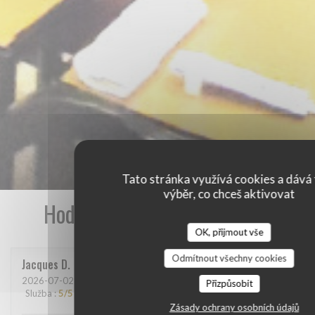
Tato stránka využívá cookies a dává 
výběr, co chceš aktivovat
Hodnocení našich zákazníků
OK, přijmout vše
Odmítnout všechny cookies
Jacques
D
2026-07-02
- 19:00 - Hosté 2
Přizpůsobit
Služba
:
5
/5
Atmosféra
:
4
/5
Kuchyně
:
5
/5
Kvalita / Cena
:
5
/5
Zásady ochrany osobních údajů