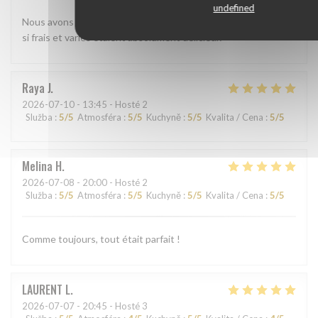
undefined
Nous avons beaucoup aimé le shashimi Akasaka. Les poissons
si frais et variés étaient absolument délicieux
Raya
J
2026-07-10
- 13:45 - Hosté 2
Služba
:
5
/5
Atmosféra
:
5
/5
Kuchyně
:
5
/5
Kvalita / Cena
:
5
/5
Melina
H
2026-07-08
- 20:00 - Hosté 2
Služba
:
5
/5
Atmosféra
:
5
/5
Kuchyně
:
5
/5
Kvalita / Cena
:
5
/5
Comme toujours, tout était parfait !
LAURENT
L
2026-07-07
- 20:45 - Hosté 3