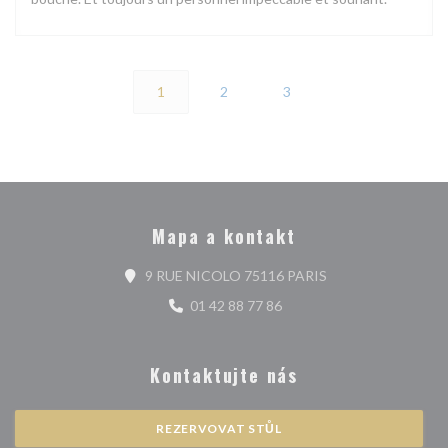
1
2
3
Mapa a kontakt
((otevře se v novém
9 RUE NICOLO 75116 PARIS
01 42 88 77 86
Kontaktujte nás
REZERVOVAT STŮL