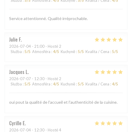
Služba
:
5
/5
Atmosféra
:
4
/5
Kuchyně
:
5
/5
Kvalita / Cena
:
4
/5
Service attentionné. Qualité irréprochable.
Julie
F
2026-07-04
- 21:00 - Hosté 2
Služba
:
5
/5
Atmosféra
:
4
/5
Kuchyně
:
5
/5
Kvalita / Cena
:
5
/5
Jacques
L
2026-07-07
- 12:30 - Hosté 2
Služba
:
5
/5
Atmosféra
:
4
/5
Kuchyně
:
5
/5
Kvalita / Cena
:
4
/5
oui pout la qualité de l'accueil et l'authenticité de la cuisine.
Cyrille
E
2026-07-04
- 12:30 - Hosté 4