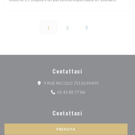
1
2
3
Contattaci
((apre una nuova fin
9 RUE NICOLO 75116 PARIS
01 42 88 77 86
Contattaci
PRENOTA