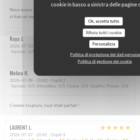
cookie in basso a sinistra delle pagine d
Nous avons beaucoup aimé le shashimi Akasaka. Les poissons
si frais et variés étaient absolument délicieux
Ok, accetta tutto
Rifiuta tutti i cookie
Raya
J
Personalizza
2026-07-10
- 13:45 - Ospiti 2
Servizio
:
5
/5
Atmosfera
:
5
/5
Cucina
:
5
/5
Qualità / Prezzo
:
5
/5
Politica di protezione dei dati personal
Politica di gestione dei cookie
Melina
H
2026-07-08
- 20:00 - Ospiti 2
Servizio
:
5
/5
Atmosfera
:
5
/5
Cucina
:
5
/5
Qualità / Prezzo
:
5
/5
Comme toujours, tout était parfait !
LAURENT
L
2026-07-07
- 20:45 - Ospiti 3