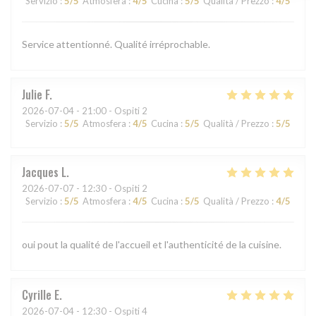
Servizio
:
5
/5
Atmosfera
:
4
/5
Cucina
:
5
/5
Qualità / Prezzo
:
4
/5
Service attentionné. Qualité irréprochable.
Julie
F
2026-07-04
- 21:00 - Ospiti 2
Servizio
:
5
/5
Atmosfera
:
4
/5
Cucina
:
5
/5
Qualità / Prezzo
:
5
/5
Jacques
L
2026-07-07
- 12:30 - Ospiti 2
Servizio
:
5
/5
Atmosfera
:
4
/5
Cucina
:
5
/5
Qualità / Prezzo
:
4
/5
oui pout la qualité de l'accueil et l'authenticité de la cuisine.
Cyrille
E
2026-07-04
- 12:30 - Ospiti 4