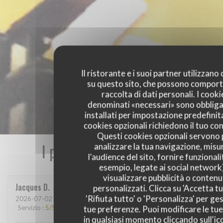
Il ristorante e i suoi partner utilizzano
su questo sito, che possono comport
raccolta di dati personali. I cooki
denominati «necessari» sono obbliga
installati per impostazione predefinita
cookies opzionali richiedono il tuo co
Questi cookies opzionali servono 
I pareri dei nostri clienti
analizzare la tua navigazione, misu
l'audience del sito, fornire funzionali
esempio, legate ai social network
visualizzare pubblicità o contenu
Jacques
D
personalizzati. Clicca su 'Accetta tu
'Rifiuta tutto' o 'Personalizza' per ges
2026-07-02
- 19:00 - Ospiti 2
Servizio
:
5
/5
Atmosfera
:
4
/5
Cucina
:
5
/5
Qualità / Prezzo
:
5
/5
tue preferenze. Puoi modificare le tue
in qualsiasi momento cliccando sull'ic