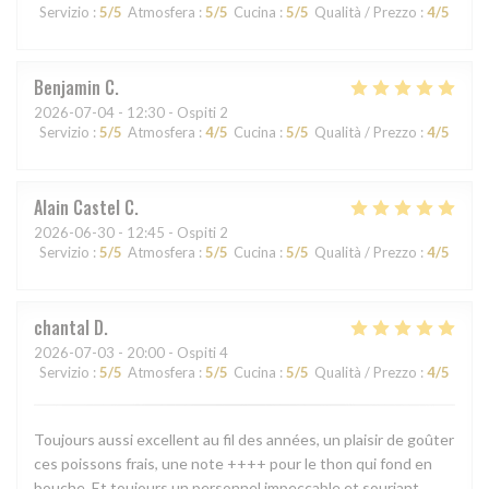
Servizio
:
5
/5
Atmosfera
:
5
/5
Cucina
:
5
/5
Qualità / Prezzo
:
4
/5
Benjamin
C
2026-07-04
- 12:30 - Ospiti 2
Servizio
:
5
/5
Atmosfera
:
4
/5
Cucina
:
5
/5
Qualità / Prezzo
:
4
/5
Alain Castel
C
2026-06-30
- 12:45 - Ospiti 2
Servizio
:
5
/5
Atmosfera
:
5
/5
Cucina
:
5
/5
Qualità / Prezzo
:
4
/5
chantal
D
2026-07-03
- 20:00 - Ospiti 4
Servizio
:
5
/5
Atmosfera
:
5
/5
Cucina
:
5
/5
Qualità / Prezzo
:
4
/5
Toujours aussi excellent au fil des années, un plaisir de goûter
ces poissons frais, une note ++++ pour le thon qui fond en
bouche. Et toujours un personnel impeccable et souriant.