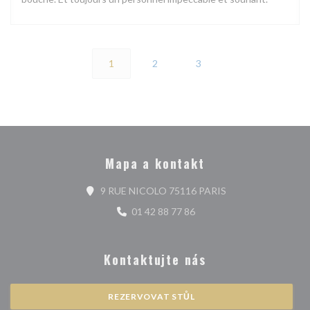
1
2
3
Mapa a kontakt
((otevře se v novém
9 RUE NICOLO 75116 PARIS
01 42 88 77 86
Kontaktujte nás
REZERVOVAT STŮL