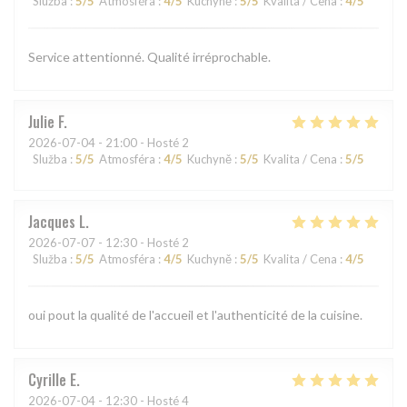
Služba
:
5
/5
Atmosféra
:
4
/5
Kuchyně
:
5
/5
Kvalita / Cena
:
4
/5
Service attentionné. Qualité irréprochable.
Julie
F
2026-07-04
- 21:00 - Hosté 2
Služba
:
5
/5
Atmosféra
:
4
/5
Kuchyně
:
5
/5
Kvalita / Cena
:
5
/5
Jacques
L
2026-07-07
- 12:30 - Hosté 2
Služba
:
5
/5
Atmosféra
:
4
/5
Kuchyně
:
5
/5
Kvalita / Cena
:
4
/5
oui pout la qualité de l'accueil et l'authenticité de la cuisine.
Cyrille
E
2026-07-04
- 12:30 - Hosté 4