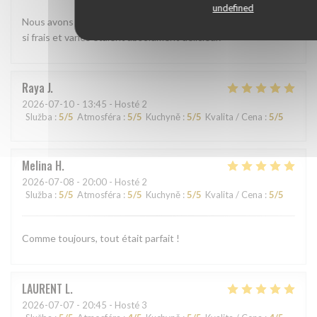
undefined
Nous avons beaucoup aimé le shashimi Akasaka. Les poissons
si frais et variés étaient absolument délicieux
Raya
J
2026-07-10
- 13:45 - Hosté 2
Služba
:
5
/5
Atmosféra
:
5
/5
Kuchyně
:
5
/5
Kvalita / Cena
:
5
/5
Melina
H
2026-07-08
- 20:00 - Hosté 2
Služba
:
5
/5
Atmosféra
:
5
/5
Kuchyně
:
5
/5
Kvalita / Cena
:
5
/5
Comme toujours, tout était parfait !
LAURENT
L
2026-07-07
- 20:45 - Hosté 3