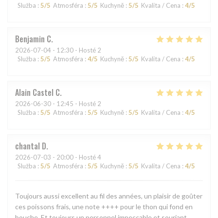
Služba
:
5
/5
Atmosféra
:
5
/5
Kuchyně
:
5
/5
Kvalita / Cena
:
4
/5
Benjamin
C
2026-07-04
- 12:30 - Hosté 2
Služba
:
5
/5
Atmosféra
:
4
/5
Kuchyně
:
5
/5
Kvalita / Cena
:
4
/5
Alain Castel
C
2026-06-30
- 12:45 - Hosté 2
Služba
:
5
/5
Atmosféra
:
5
/5
Kuchyně
:
5
/5
Kvalita / Cena
:
4
/5
chantal
D
2026-07-03
- 20:00 - Hosté 4
Služba
:
5
/5
Atmosféra
:
5
/5
Kuchyně
:
5
/5
Kvalita / Cena
:
4
/5
Toujours aussi excellent au fil des années, un plaisir de goûter
ces poissons frais, une note ++++ pour le thon qui fond en
bouche. Et toujours un personnel impeccable et souriant.