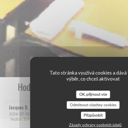
Tato stránka využívá cookies a dává 
výběr, co chceš aktivovat
Hodnocení našich zákazníků
OK, přijmout vše
Odmítnout všechny cookies
Jacques
D
2026-07-02
- 19:00 - Hosté 2
Přizpůsobit
Služba
:
5
/5
Atmosféra
:
4
/5
Kuchyně
:
5
/5
Kvalita / Cena
:
5
/5
Zásady ochrany osobních údajů