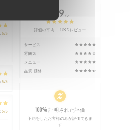
4.9
/5
評価の平均 —
1095 レビュー
:
5
/5
サービス
雰囲気
メニュー
品質-価格
:
5
/5
100% 証明された評価
:
5
/5
予約をしたお客様のみが評価できま
す