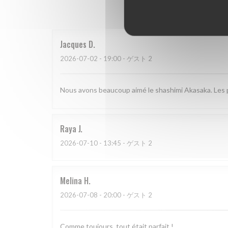
Jacques
D
2026-07-02
- 19:00 - ゲスト 2
Nous avons beaucoup aimé le shashimi Akasaka. Les po
Raya
J
2026-07-10
- 13:45 - ゲスト 2
Melina
H
2026-07-08
- 20:00 - ゲスト 2
Comme toujours, tout était parfait !