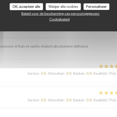
astbeoordelingen
OK, accepteer alle
Weiger alle cookies
Personaliseer
Beleid voor de bescherming van persoonsgegevens
Cookiebeleid
Service
:
5
/5
Atmosfeer
:
4
/5
Keuken
:
5
/5
Kwaliteit / Prijs
issons si frais et variés étaient absolument délicieux
Service
:
5
/5
Atmosfeer
:
5
/5
Keuken
:
5
/5
Kwaliteit / Prijs
Service
:
5
/5
Atmosfeer
:
5
/5
Keuken
:
5
/5
Kwaliteit / Prijs