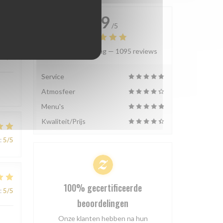
4.9
/5
Gemiddelde rating —
1095 reviews
:
5
/5
Service
Atmosfeer
Menu's
Kwaliteit/Prijs
:
5
/5
100% gecertificeerde
:
5
/5
beoordelingen
Onze klanten hebben na hun