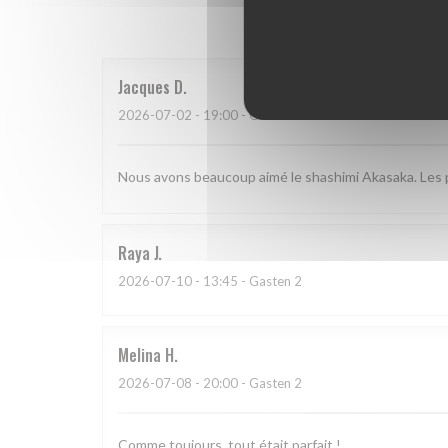
Onze g
Jacques
D
2026-07-02
- 19:00 - Gasten 2
Nous avons beaucoup aimé le shashimi Akasaka. Les po
Raya
J
2026-07-10
- 13:45 - Gasten 2
Melina
H
2026-07-08
- 20:00 - Gasten 2
Comme toujours, tout était parfait !