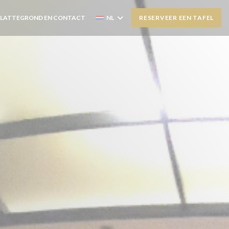
PLATTEGROND EN CONTACT
NL
RESERVEER EEN TAFEL
PENT IN EEN NIEUW VENSTER))