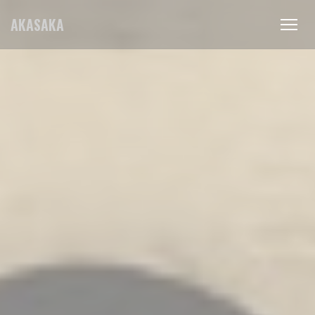
Πίνακας διαχείρισης "Μπισκότων" (Cookies)
AKASAKA