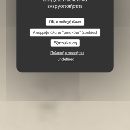
ενεργοποιήσετε
OK, αποδοχή όλων
Απόρριψε όλα τα "μπισκότα" (cookies)
Εξατομίκευση
Πολιτική απορρήτου
undefined