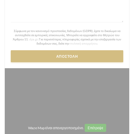
Σύμφωνα με τον κανονισμό προστασίας δεδομένων (GDPR), έχετε το δικαίωμα να
αντιταχθείτε σε εμπορικές επικοινωνίες. Μπορείτε να εγγραφείτε στο Μητρώο του
Άρθρου 11:
dpa.gr
. Για περισσότερες πληροφορίες σχετικά με την επεξεργασία των
δεδομένων σας, δείτε την
πολιτική απορρήτου
.
Waze Map είναι απενεργοποιημένο.
Επέτρεψε