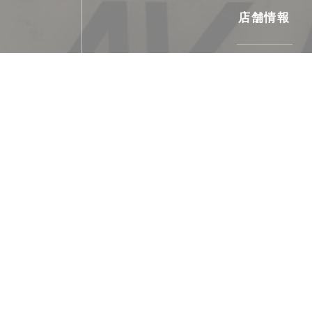
店舗情報
料理
毎日のメニュー, Kaiseki, 寿司, 自
ビジネスタイプ
Cuisine Traditionnelle Japonaise,
サービス
特定のメニュー, さまざまな言語のメニュー, エ
迎されています, ランチフォーミュラ, こ
ご利用可能なお支払い
Amex, アップルペイ, アメックス, タッチ決済
カード /マスターカード, 現金, ビザ