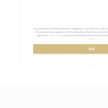
In accordance with data protection regulations, you have the right 
UK residents can register with the Telephone Preference Service
register at
donotcall.gov
. For more information about how we proc
policy
.