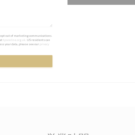
to opt out of marketing communications.
 at
tpsonline.org.uk
. US residents can
ess your data, please see our
privacy