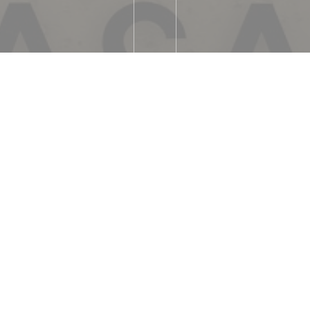
家製, 新鮮な製品
 日本料理屋, 伝統的なレストラン
アコン, 美術展, 犬は歓
こで食べるかお持ち帰り
方法
 クレジットカード, ユーロ
, カルトブルー