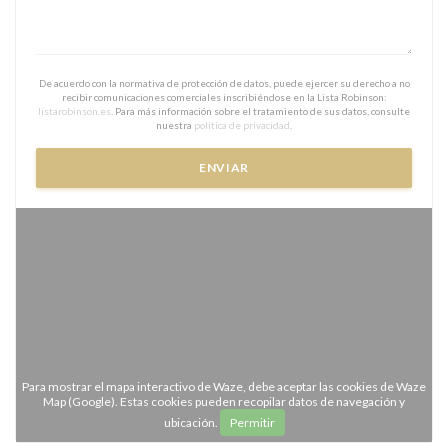
De acuerdo con la normativa de protección de datos, puede ejercer su derecho a no
recibir comunicaciones comerciales inscribiéndose en la Lista Robinson:
listarobinson.es
. Para más información sobre el tratamiento de sus datos, consulte
nuestra
política de privacidad
.
Para mostrar el mapa interactivo de Waze, debe aceptar las cookies de Waze
Map (Google). Estas cookies pueden recopilar datos de navegación y
ubicación.
Permitir