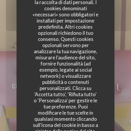
la raccolta di dati personali. I
cookies denominati
«necessari» sono obbligatori e
installati per impostazione
predefinita. Altri cookies
opzionali richiedono il tuo
consenso. Questi cookies
opzionali servono per
analizzare la tua navigazione,
misurare l'audience del sito,
fornire funzionalità (ad
AKASAKA
esempio, legate ai social
network) o visualizzare
AKASAKA
pubblicità o contenuti
CUISINE TRADITIONNELLE JAPONAISE
|
personalizzati. Clicca su
PARIS
'Accetta tutto', 'Rifiuta tutto'
o 'Personalizza' per gestire le
tue preferenze. Puoi
modificare le tue scelte in
PRENOTA
qualsiasi momento cliccando
sull'icona del cookie in basso a