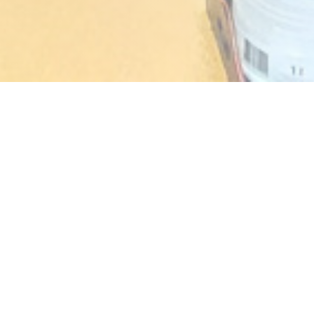
AKASAKA
Cucina tradizionale giapponese dal 1986.
Specialità Sushi / Sashimi
Orari