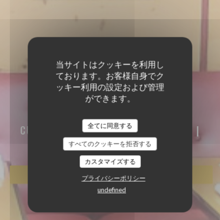
当サイトはクッキーを利用し
ております。お客様自身でク
ッキー利用の設定および管理
ができます。
AKASAKA
AKASAKA
全てに同意する
CUISINE TRADITIONNELLE JAPONAISE
|
PARIS
すべてのクッキーを拒否する
カスタマイズする
予約
プライバシーポリシー
undefined