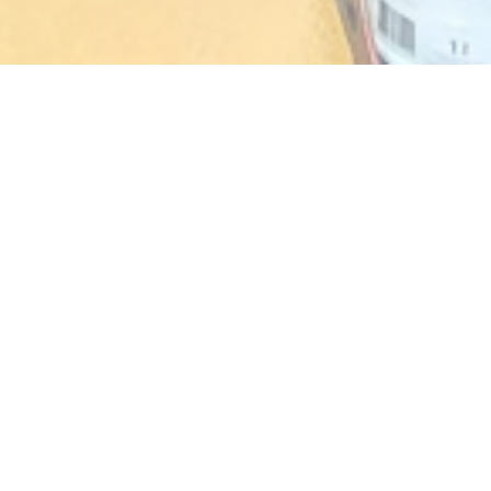
AKASAKA
1986年以来の伝統的な日本料理
営業時間
access_time