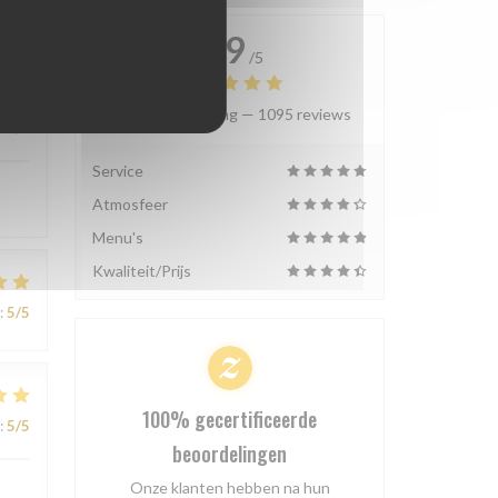
4.9
/5
Gemiddelde rating —
1095 reviews
:
5
/5
Service
Atmosfeer
Menu's
Kwaliteit/Prijs
:
5
/5
100% gecertificeerde
:
5
/5
beoordelingen
Onze klanten hebben na hun