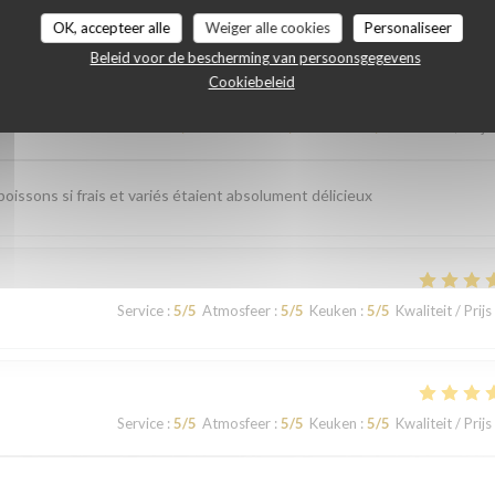
astbeoordelingen
OK, accepteer alle
Weiger alle cookies
Personaliseer
Beleid voor de bescherming van persoonsgegevens
Cookiebeleid
Service
:
5
/5
Atmosfeer
:
4
/5
Keuken
:
5
/5
Kwaliteit / Prijs
issons si frais et variés étaient absolument délicieux
Service
:
5
/5
Atmosfeer
:
5
/5
Keuken
:
5
/5
Kwaliteit / Prijs
Service
:
5
/5
Atmosfeer
:
5
/5
Keuken
:
5
/5
Kwaliteit / Prijs