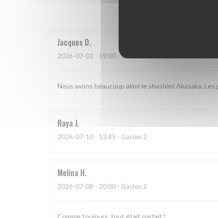
Onze g
Jacques
D
2026-07-02
- 19:00 - Gasten 2
Nous avons beaucoup aimé le shashimi Akasaka. Les po
Raya
J
2026-07-10
- 13:45 - Gasten 2
Melina
H
2026-07-08
- 20:00 - Gasten 2
Comme toujours, tout était parfait !