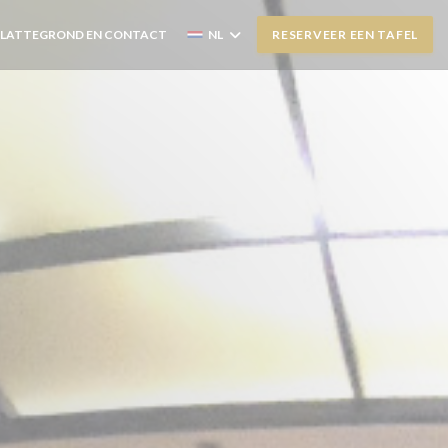
PLATTEGROND EN CONTACT
NL
RESERVEER EEN TAFEL
PENT IN EEN NIEUW VENSTER))