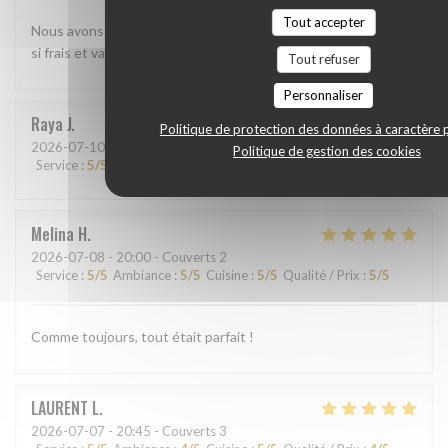
Tout accepter
Nous avons beaucoup aimé le shashimi Akasaka. Les poissons
si frais et variés étaient absolument délicieux
Tout refuser
Personnaliser
Raya
J
Politique de protection des données à caractère 
2026-07-10
- 13:45 - Couverts 2
Politique de gestion des cookies
Service
:
5
/5
Ambiance
:
5
/5
Cuisine
:
5
/5
Qualité / Prix
:
5
/5
Melina
H
2026-07-08
- 20:00 - Couverts 2
Service
:
5
/5
Ambiance
:
5
/5
Cuisine
:
5
/5
Qualité / Prix
:
5
/5
Comme toujours, tout était parfait !
LAURENT
L
2026-07-07
- 20:45 - Couverts 3