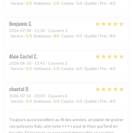
Service
:
5
/5
Ambiance
:
5
/5
Cuisine
:
5
/5
Qualité / Prix
:
4
/5
Benjamin
C
2026-07-04
- 12:30 - Couverts 2
Service
:
5
/5
Ambiance
:
4
/5
Cuisine
:
5
/5
Qualité / Prix
:
4
/5
Alain Castel
C
2026-06-30
- 12:45 - Couverts 2
Service
:
5
/5
Ambiance
:
5
/5
Cuisine
:
5
/5
Qualité / Prix
:
4
/5
chantal
D
2026-07-03
- 20:00 - Couverts 4
Service
:
5
/5
Ambiance
:
5
/5
Cuisine
:
5
/5
Qualité / Prix
:
4
/5
Toujours aussi excellent au fil des années, un plaisir de goûter
ces poissons frais, une note ++++ pour le thon qui fond en
bouche. Et toujours un personnel impeccable et souriant.