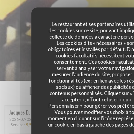
Le restaurant et ses partenaires utili
des cookies sur ce site, pouvant impliq
collecte de données à caractère perso
Les cookies dits « nécessaires » so
obligatoires et installés par défaut. D'
cookies facultatifs nécessitent vot
consentement. Ces cookies facultat
servent à analyser votre navigatio
mesurer l'audience du site, proposer
fonctionnalités (ex : en lien avec les r
Les avis de nos clients
sociaux) ou afficher des publicités 
contenus personnalisés. Cliquez sur «
accepter », « Tout refuser » ou «
Personnaliser » pour gérer vos préfér
Jacques
D
Vous pouvez modifier vos choix à t
moment en cliquant sur l'icône représ
2026-07-02
- 19:00 - Couverts 2
un cookie en bas à gauche des pages du
Service
:
5
/5
Ambiance
:
4
/5
Cuisine
:
5
/5
Qualité / Prix
:
5
/5