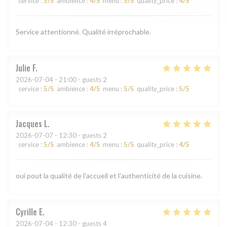
service
:
5
/5
ambience
:
4
/5
menu
:
5
/5
quality_price
:
4
/5
Service attentionné. Qualité irréprochable.
Julie
F
2026-07-04
- 21:00 - guests 2
service
:
5
/5
ambience
:
4
/5
menu
:
5
/5
quality_price
:
5
/5
Jacques
L
2026-07-07
- 12:30 - guests 2
service
:
5
/5
ambience
:
4
/5
menu
:
5
/5
quality_price
:
4
/5
oui pout la qualité de l'accueil et l'authenticité de la cuisine.
Cyrille
E
2026-07-04
- 12:30 - guests 4