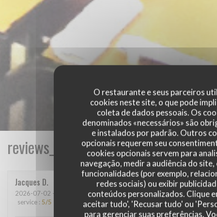
O restaurante e seus parceiros uti
cookies neste site, o que pode impli
coleta de dados pessoais. Os coo
denominados «necessários» são obri
e instalados por padrão. Outros c
reviews_from_our_clients_following_
opcionais requerem seu consentiment
cookies opcionais servem para anali
navegação, medir a audiência do site,
funcionalidades (por exemplo, relaci
Jacques
D
redes sociais) ou exibir publicida
conteúdos personalizados. Clique 
2026-07-02
- 19:00 - guests 2
service
:
5
/5
ambience
:
4
/5
menu
:
5
/5
quality_price
:
5
/5
aceitar tudo', 'Recusar tudo' ou 'Pers
para gerenciar suas preferências. V