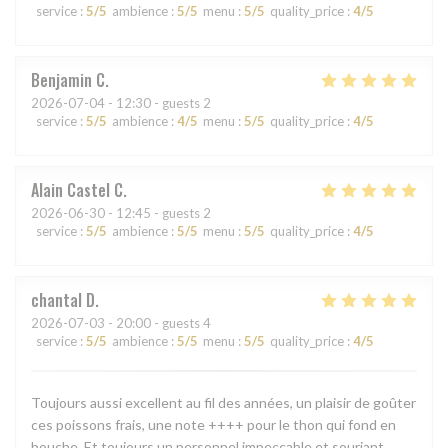
service
:
5
/5
ambience
:
5
/5
menu
:
5
/5
quality_price
:
4
/5
Benjamin
C
2026-07-04
- 12:30 - guests 2
service
:
5
/5
ambience
:
4
/5
menu
:
5
/5
quality_price
:
4
/5
Alain Castel
C
2026-06-30
- 12:45 - guests 2
service
:
5
/5
ambience
:
5
/5
menu
:
5
/5
quality_price
:
4
/5
chantal
D
2026-07-03
- 20:00 - guests 4
service
:
5
/5
ambience
:
5
/5
menu
:
5
/5
quality_price
:
4
/5
Toujours aussi excellent au fil des années, un plaisir de goûter
ces poissons frais, une note ++++ pour le thon qui fond en
bouche. Et toujours un personnel impeccable et souriant.