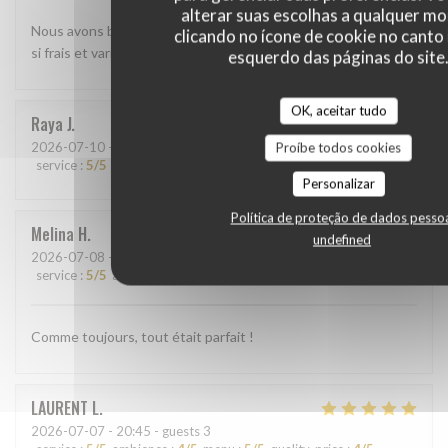
alterar suas escolhas a qualquer 
Nous avons beaucoup aimé le shashimi Akasaka. Les poissons
clicando no ícone de cookie no canto 
si frais et variés étaient absolument délicieux
esquerdo das páginas do site
OK, aceitar tudo
Raya
J
2026-07-10
- 13:45 - guests 2
Proíbe todos cookies
service
:
5
/5
ambience
:
5
/5
menu
:
5
/5
quality_price
:
5
/5
Personalizar
Política de proteção de dados pesso
Melina
H
undefined
2026-07-08
- 20:00 - guests 2
service
:
5
/5
ambience
:
5
/5
menu
:
5
/5
quality_price
:
5
/5
Comme toujours, tout était parfait !
LAURENT
L
2026-07-07
- 20:45 - guests 3