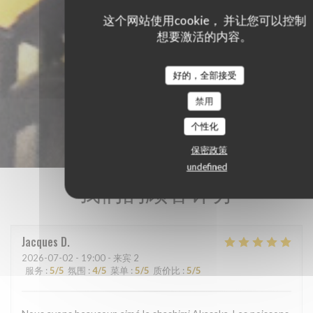
这个网站使用cookie， 并让您可以控制
想要激活的内容。
好的，全部接受
禁用
个性化
保密政策
undefined
我们的顾客评分
Jacques
D
2026-07-02
- 19:00 - 来宾 2
服务
:
5
/5
氛围
:
4
/5
菜单
:
5
/5
质价比
:
5
/5