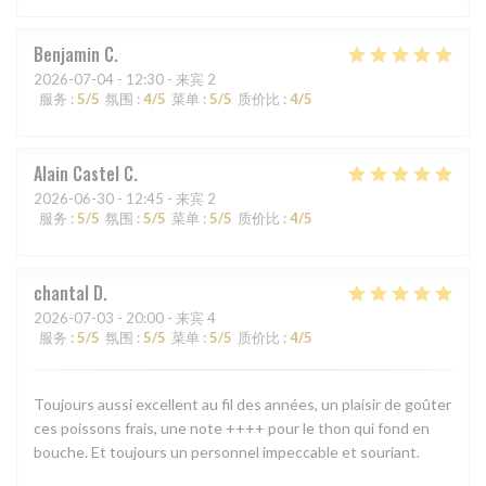
Benjamin
C
2026-07-04
- 12:30 - 来宾 2
服务
:
5
/5
氛围
:
4
/5
菜单
:
5
/5
质价比
:
4
/5
Alain Castel
C
2026-06-30
- 12:45 - 来宾 2
服务
:
5
/5
氛围
:
5
/5
菜单
:
5
/5
质价比
:
4
/5
chantal
D
2026-07-03
- 20:00 - 来宾 4
服务
:
5
/5
氛围
:
5
/5
菜单
:
5
/5
质价比
:
4
/5
Toujours aussi excellent au fil des années, un plaisir de goûter
ces poissons frais, une note ++++ pour le thon qui fond en
bouche. Et toujours un personnel impeccable et souriant.