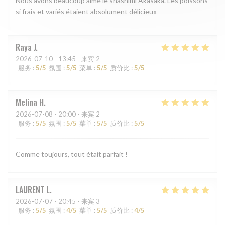
Nous avons beaucoup aimé le shashimi Akasaka. Les poissons
si frais et variés étaient absolument délicieux
Raya
J
2026-07-10
- 13:45 - 来宾 2
服务
:
5
/5
氛围
:
5
/5
菜单
:
5
/5
质价比
:
5
/5
Melina
H
2026-07-08
- 20:00 - 来宾 2
服务
:
5
/5
氛围
:
5
/5
菜单
:
5
/5
质价比
:
5
/5
Comme toujours, tout était parfait !
LAURENT
L
2026-07-07
- 20:45 - 来宾 3
服务
:
5
/5
氛围
:
4
/5
菜单
:
5
/5
质价比
:
4
/5