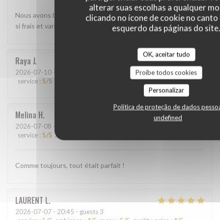
alterar suas escolhas a qualquer 
Nous avons beaucoup aimé le shashimi Akasaka. Les poissons
clicando no ícone de cookie no canto 
si frais et variés étaient absolument délicieux
esquerdo das páginas do site
OK, aceitar tudo
Raya
J
2026-07-10
- 13:45 - guests 2
Proíbe todos cookies
service
:
5
/5
ambience
:
5
/5
menu
:
5
/5
quality_price
:
5
/5
Personalizar
Política de proteção de dados pesso
Melina
H
undefined
2026-07-08
- 20:00 - guests 2
service
:
5
/5
ambience
:
5
/5
menu
:
5
/5
quality_price
:
5
/5
Comme toujours, tout était parfait !
LAURENT
L
2026-07-07
- 20:45 - guests 3