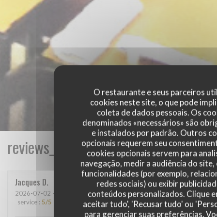
O restaurante e seus parceiros uti
cookies neste site, o que pode impli
coleta de dados pessoais. Os coo
denominados «necessários» são obri
e instalados por padrão. Outros c
reviews_from_our_clients_following_
opcionais requerem seu consentiment
cookies opcionais servem para anali
navegação, medir a audiência do site,
funcionalidades (por exemplo, relaci
Jacques
D
redes sociais) ou exibir publicida
conteúdos personalizados. Clique 
2026-07-02
- 19:00 - guests 2
service
:
5
/5
ambience
:
4
/5
menu
:
5
/5
quality_price
:
5
/5
aceitar tudo', 'Recusar tudo' ou 'Pers
para gerenciar suas preferências. V