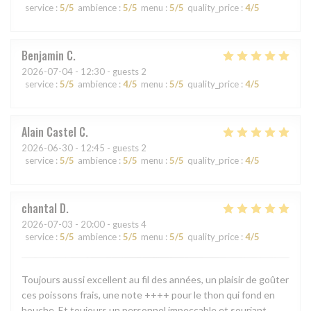
service
:
5
/5
ambience
:
5
/5
menu
:
5
/5
quality_price
:
4
/5
Benjamin
C
2026-07-04
- 12:30 - guests 2
service
:
5
/5
ambience
:
4
/5
menu
:
5
/5
quality_price
:
4
/5
Alain Castel
C
2026-06-30
- 12:45 - guests 2
service
:
5
/5
ambience
:
5
/5
menu
:
5
/5
quality_price
:
4
/5
chantal
D
2026-07-03
- 20:00 - guests 4
service
:
5
/5
ambience
:
5
/5
menu
:
5
/5
quality_price
:
4
/5
Toujours aussi excellent au fil des années, un plaisir de goûter
ces poissons frais, une note ++++ pour le thon qui fond en
bouche. Et toujours un personnel impeccable et souriant.