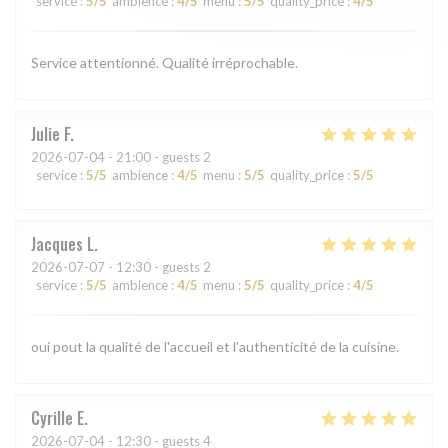
service
:
5
/5
ambience
:
4
/5
menu
:
5
/5
quality_price
:
4
/5
Service attentionné. Qualité irréprochable.
Julie
F
2026-07-04
- 21:00 - guests 2
service
:
5
/5
ambience
:
4
/5
menu
:
5
/5
quality_price
:
5
/5
Jacques
L
2026-07-07
- 12:30 - guests 2
service
:
5
/5
ambience
:
4
/5
menu
:
5
/5
quality_price
:
4
/5
oui pout la qualité de l'accueil et l'authenticité de la cuisine.
Cyrille
E
2026-07-04
- 12:30 - guests 4