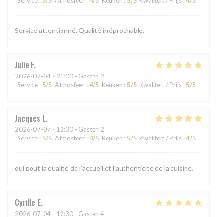
Service
:
5
/5
Atmosfeer
:
4
/5
Keuken
:
5
/5
Kwaliteit / Prijs
:
4
/5
Service attentionné. Qualité irréprochable.
Julie
F
2026-07-04
- 21:00 - Gasten 2
Service
:
5
/5
Atmosfeer
:
4
/5
Keuken
:
5
/5
Kwaliteit / Prijs
:
5
/5
Jacques
L
2026-07-07
- 12:30 - Gasten 2
Service
:
5
/5
Atmosfeer
:
4
/5
Keuken
:
5
/5
Kwaliteit / Prijs
:
4
/5
oui pout la qualité de l'accueil et l'authenticité de la cuisine.
Cyrille
E
2026-07-04
- 12:30 - Gasten 4