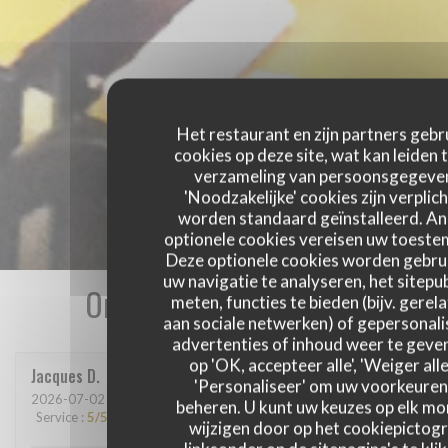
Het restaurant en zijn partners gebr
cookies op deze site, wat kan leiden 
verzameling van persoonsgegeve
'Noodzakelijke' cookies zijn verplich
worden standaard geïnstalleerd. A
optionele cookies vereisen uw toest
Deze optionele cookies worden gebru
uw navigatie te analyseren, het sitepub
Onze gastbeoordelingen
meten, functies te bieden (bijv. gerel
aan sociale netwerken) of gepersonal
advertenties of inhoud weer te geven
op 'OK, accepteer alle', 'Weiger alle
Jacques
D
'Personaliseer' om uw voorkeuren
2026-07-02
- 19:00 - Gasten 2
beheren. U kunt uw keuzes op elk m
Service
:
5
/5
Atmosfeer
:
4
/5
Keuken
:
5
/5
Kwaliteit / Prijs
:
5
/5
wijzigen door op het cookiepictog