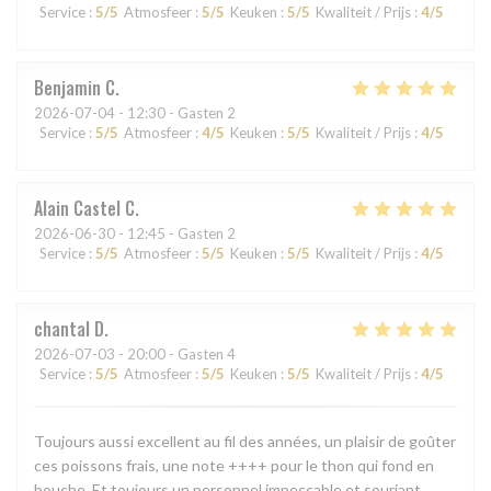
Service
:
5
/5
Atmosfeer
:
5
/5
Keuken
:
5
/5
Kwaliteit / Prijs
:
4
/5
Benjamin
C
2026-07-04
- 12:30 - Gasten 2
Service
:
5
/5
Atmosfeer
:
4
/5
Keuken
:
5
/5
Kwaliteit / Prijs
:
4
/5
Alain Castel
C
2026-06-30
- 12:45 - Gasten 2
Service
:
5
/5
Atmosfeer
:
5
/5
Keuken
:
5
/5
Kwaliteit / Prijs
:
4
/5
chantal
D
2026-07-03
- 20:00 - Gasten 4
Service
:
5
/5
Atmosfeer
:
5
/5
Keuken
:
5
/5
Kwaliteit / Prijs
:
4
/5
Toujours aussi excellent au fil des années, un plaisir de goûter
ces poissons frais, une note ++++ pour le thon qui fond en
bouche. Et toujours un personnel impeccable et souriant.