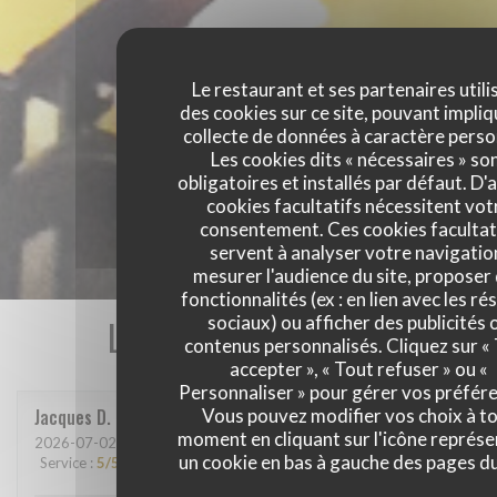
Le restaurant et ses partenaires utili
des cookies sur ce site, pouvant impliq
collecte de données à caractère perso
Les cookies dits « nécessaires » so
obligatoires et installés par défaut. D'
cookies facultatifs nécessitent vot
consentement. Ces cookies facultat
servent à analyser votre navigatio
mesurer l'audience du site, proposer
fonctionnalités (ex : en lien avec les r
Les avis de nos clients
sociaux) ou afficher des publicités 
contenus personnalisés. Cliquez sur «
accepter », « Tout refuser » ou «
Personnaliser » pour gérer vos préfér
Jacques
D
Vous pouvez modifier vos choix à t
moment en cliquant sur l'icône représ
2026-07-02
- 19:00 - Couverts 2
un cookie en bas à gauche des pages du
Service
:
5
/5
Ambiance
:
4
/5
Cuisine
:
5
/5
Qualité / Prix
:
5
/5