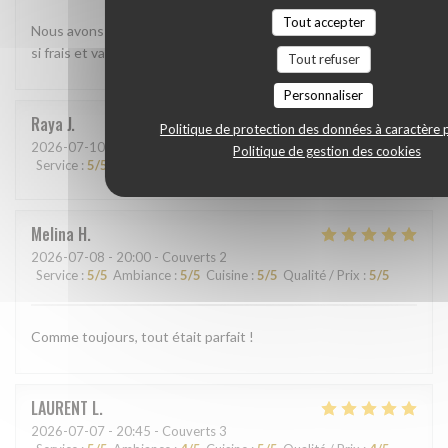
Tout accepter
Nous avons beaucoup aimé le shashimi Akasaka. Les poissons
si frais et variés étaient absolument délicieux
Tout refuser
Personnaliser
Raya
J
Politique de protection des données à caractère 
2026-07-10
- 13:45 - Couverts 2
Politique de gestion des cookies
Service
:
5
/5
Ambiance
:
5
/5
Cuisine
:
5
/5
Qualité / Prix
:
5
/5
Melina
H
2026-07-08
- 20:00 - Couverts 2
Service
:
5
/5
Ambiance
:
5
/5
Cuisine
:
5
/5
Qualité / Prix
:
5
/5
Comme toujours, tout était parfait !
LAURENT
L
2026-07-07
- 20:45 - Couverts 3