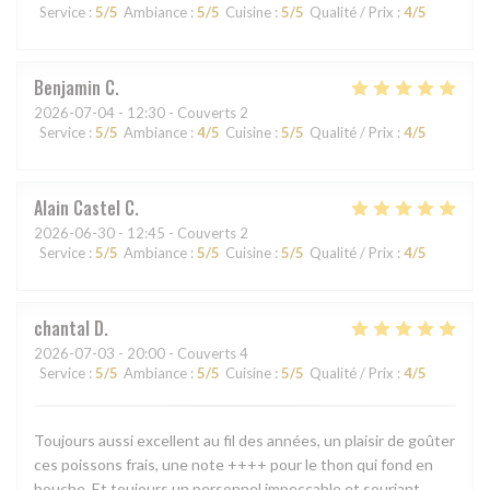
Service
:
5
/5
Ambiance
:
5
/5
Cuisine
:
5
/5
Qualité / Prix
:
4
/5
Benjamin
C
2026-07-04
- 12:30 - Couverts 2
Service
:
5
/5
Ambiance
:
4
/5
Cuisine
:
5
/5
Qualité / Prix
:
4
/5
Alain Castel
C
2026-06-30
- 12:45 - Couverts 2
Service
:
5
/5
Ambiance
:
5
/5
Cuisine
:
5
/5
Qualité / Prix
:
4
/5
chantal
D
2026-07-03
- 20:00 - Couverts 4
Service
:
5
/5
Ambiance
:
5
/5
Cuisine
:
5
/5
Qualité / Prix
:
4
/5
Toujours aussi excellent au fil des années, un plaisir de goûter
ces poissons frais, une note ++++ pour le thon qui fond en
bouche. Et toujours un personnel impeccable et souriant.